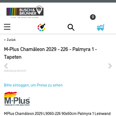
Zum
Zum
Inhalt
Navigationsmenü
0
springen
springen
Zurück
M-Plus Chamäleon 2029 - 226 - Palmyra 1 -
Tapeten
Abbildung ähnlich
Bitte einloggen, um Preise zu sehen
MPlus Chamäleon 2029 L9060-226 90x60cm Palmyra 1 Leinwand