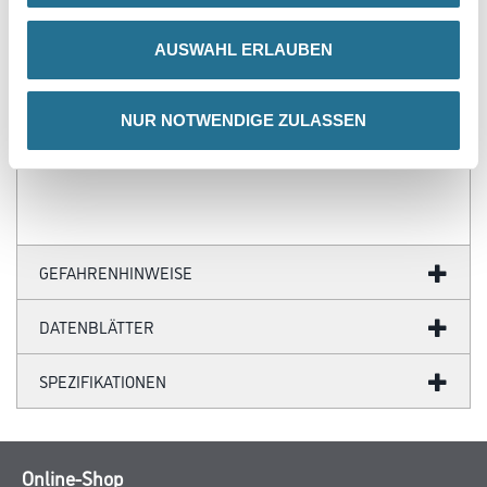
- Über 100 Motive für jeden Geschmack
- Ihre individuellen Wandabmessungen
AUSWAHL ERLAUBEN
- Farblich anpassbare Tapetenmotive
- Hochwertige Trägermaterialien
- Ihr Fotomotiv auf Tapete
- Zertifizierte Faservliese
NUR NOTWENDIGE ZULASSEN
- Brandschutzgeprüft nach EU-Norm
- Umweltfreundliche Latexfarben
GEFAHRENHINWEISE
DATENBLÄTTER
SPEZIFIKATIONEN
Online-Shop