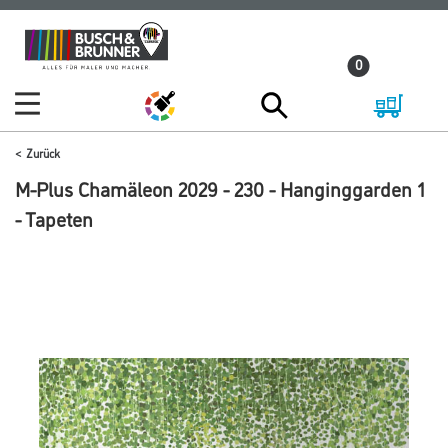
Zum
Zum
Inhalt
Navigationsmenü
0
springen
springen
Zurück
M-Plus Chamäleon 2029 - 230 - Hanginggarden 1
- Tapeten