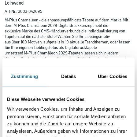
Leinwand
Art-Nr.:
3003-042695
M-Plus Chamäleon - die anpassungsfähigste Tapete auf dem Markt. Mit
dem M-Plus Chamäleon 2029-Digitaldruckkonzept hebt die
exklusive Marke des CMS-Händlerverbunds die Individualisierung von
Tapeten auf die nächste Stufe! Wählen Sie Ihr Lieblingsmotiv
aus über 100 Motiven, aufgeteilt in 10 aktuelle Trendthemen, oder lassen
Sie Ihre eigenen Lieblingsfotos als Digitaldrucktapete
umsetzen! M-Plus Chamäleon 2029-Tapeten lassen sich in jedem
Wandmaß anfertigen. Passen Sie so Ihre Digitaldrucktapete genau auf
Ihre Wände an!
Zustimmung
Details
Über Cookies
Farbtonbezeichnung
Diese Webseite verwendet Cookies
Länge in centimeter
Wir verwenden Cookies, um Inhalte und Anzeigen zu
personalisieren, Funktionen für soziale Medien anbieten
zu können und die Zugriffe auf unsere Website zu
Breite in centimeter
analysieren. Außerdem geben wir Informationen zu Ihrer