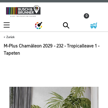
Zum
Zum
Inhalt
Navigationsmenü
0
springen
springen
Zurück
M-Plus Chamäleon 2029 - 232 - Tropicalleave 1 -
Tapeten