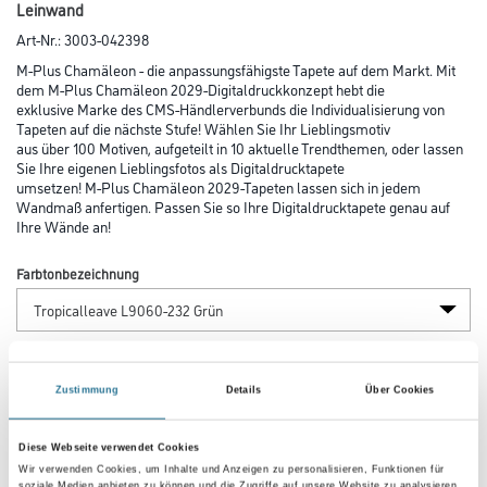
Leinwand
Art-Nr.:
3003-042398
M-Plus Chamäleon - die anpassungsfähigste Tapete auf dem Markt. Mit
dem M-Plus Chamäleon 2029-Digitaldruckkonzept hebt die
exklusive Marke des CMS-Händlerverbunds die Individualisierung von
Tapeten auf die nächste Stufe! Wählen Sie Ihr Lieblingsmotiv
aus über 100 Motiven, aufgeteilt in 10 aktuelle Trendthemen, oder lassen
Sie Ihre eigenen Lieblingsfotos als Digitaldrucktapete
umsetzen! M-Plus Chamäleon 2029-Tapeten lassen sich in jedem
Wandmaß anfertigen. Passen Sie so Ihre Digitaldrucktapete genau auf
Ihre Wände an!
Farbtonbezeichnung
Länge in centimeter
Zustimmung
Details
Über Cookies
Breite in centimeter
Diese Webseite verwendet Cookies
Wir verwenden Cookies, um Inhalte und Anzeigen zu personalisieren, Funktionen für
soziale Medien anbieten zu können und die Zugriffe auf unsere Website zu analysieren.