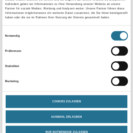
Außerdem geben wir Informationen zu Ihrer Verwendung unserer Website an unsere
Partner für soziale Medien, Werbung und Analysen weiter. Unsere Partner führen diese
Gebinde
Informationen möglicherweise mit weiteren Daten zusammen, die Sie ihnen bereitgestellt
haben oder die sie im Rahmen Ihrer Nutzung der Dienste gesammelt haben.
Einwilligungsauswahl
Notwendig
Umrechnungsfaktoren
Präferenzen
Statistiken
Marketing
COOKIES ZULASSEN
PRODUKTEIGENSCHAFTEN
AUSWAHL ERLAUBEN
Produkteigenschaft
NUR NOTWENDIGE ZULASSEN