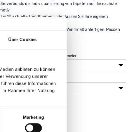
erverbunds die Individualisierung von Tapeten auf die nächste
smotiv
lt in 10 aktuelle Trendthemen, oder lassen Sie Ihre eigenen
ktapete
029-Tapeten lassen sich in jedem Wandmaß anfertigen. Passen
 genau auf
Über Cookies
Länge in centimeter
 Medien anbieten zu können
hrer Verwendung unserer
Gebinde
 führen diese Informationen
ie im Rahmen Ihrer Nutzung
Marketing