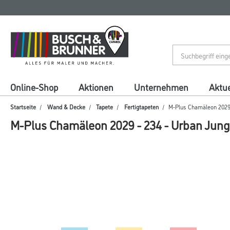
Zum
Zum
Inhalt
Navigationsmenü
springen
springen
Online-Shop
Aktionen
Unternehmen
Aktue
Startseite
Wand & Decke
Tapete
Fertigtapeten
M-Plus Chamäleon 2029 -
M-Plus Chamäleon 2029 - 234 - Urban Jungl