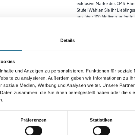
exklusive Marke des CMS-Händl
Stufe! Wählen Sie Ihr Liebling
aus über 100 Motiven, aufgetei
Lieblingsfotos als Digitaldruc
umsetzen! M-Plus Chamäleon 2
Sie so Ihre Digitaldrucktapete
Details
Ihre Wände an!
Farbtonbezeichnung
Cookies
nhalte und Anzeigen zu personalisieren, Funktionen für soziale
Website zu analysieren. Außerdem geben wir Informationen zu I
Breite in centimeter
r soziale Medien, Werbung und Analysen weiter. Unsere Partner
 Daten zusammen, die Sie ihnen bereitgestellt haben oder die s
n.
Umrechnungsfaktoren
Präferenzen
Statistiken