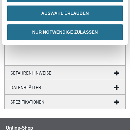
- Über 100 Motive für jeden Geschmack
- Ihre individuellen Wandabmessungen
AUSWAHL ERLAUBEN
- Farblich anpassbare Tapetenmotive
- Hochwertige Trägermaterialien
- Ihr Fotomotiv auf Tapete
- Zertifizierte Faservliese
NUR NOTWENDIGE ZULASSEN
- Brandschutzgeprüft nach EU-Norm
- Umweltfreundliche Latexfarben
GEFAHRENHINWEISE
DATENBLÄTTER
SPEZIFIKATIONEN
Online-Shop