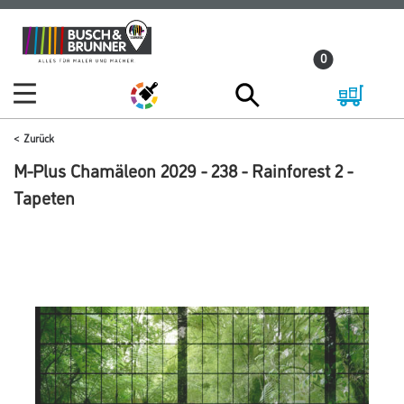
Zum
Zum
Inhalt
Navigationsmenü
0
springen
springen
Zurück
M-Plus Chamäleon 2029 - 238 - Rainforest 2 -
Tapeten