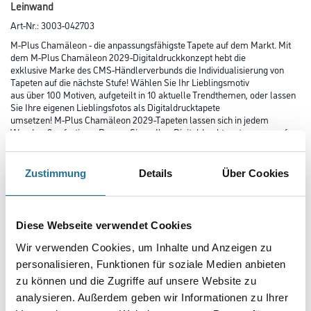
Leinwand
Art-Nr.:
3003-042703
M-Plus Chamäleon - die anpassungsfähigste Tapete auf dem Markt. Mit
dem M-Plus Chamäleon 2029-Digitaldruckkonzept hebt die
exklusive Marke des CMS-Händlerverbunds die Individualisierung von
Tapeten auf die nächste Stufe! Wählen Sie Ihr Lieblingsmotiv
aus über 100 Motiven, aufgeteilt in 10 aktuelle Trendthemen, oder lassen
Sie Ihre eigenen Lieblingsfotos als Digitaldrucktapete
umsetzen! M-Plus Chamäleon 2029-Tapeten lassen sich in jedem
Wandmaß anfertigen. Passen Sie so Ihre Digitaldrucktapete genau auf
Ihre Wände an!
Zustimmung
Details
Über Cookies
Farbtonbezeichnung
Diese Webseite verwendet Cookies
Länge in centimeter
Wir verwenden Cookies, um Inhalte und Anzeigen zu
personalisieren, Funktionen für soziale Medien anbieten
zu können und die Zugriffe auf unsere Website zu
Breite in centimeter
analysieren. Außerdem geben wir Informationen zu Ihrer