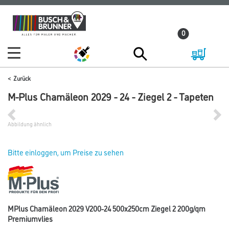
Zum
Zum
Inhalt
Navigationsmenü
0
springen
springen
Zurück
M-Plus Chamäleon 2029 - 24 - Ziegel 2 - Tapeten
Abbildung ähnlich
Bitte einloggen, um Preise zu sehen
MPlus Chamäleon 2029 V200-24 500x250cm Ziegel 2 200g/qm
Premiumvlies