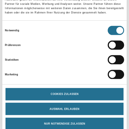
Gebinde
Partner für soziale Medien, Werbung und Analysen weiter. Unsere Partner führen diese
Informationen möglicherweise mit weiteren Daten zusammen, die Sie ihnen bereitgestellt
haben oder die sie im Rahmen Ihrer Nutzung der Dienste gesammelt haben.
Einwilligungsauswahl
Notwendig
Umrechnungsfaktoren
Präferenzen
Statistiken
Marketing
COOKIES ZULASSEN
PRODUKTEIGENSCHAFTEN
AUSWAHL ERLAUBEN
Produkteigenschaft
NUR NOTWENDIGE ZULASSEN
- Über 100 Motive für jeden Geschmack