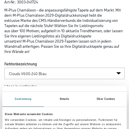
Art-Nr.:
3003-041724
M-Plus Chamäleon - die anpassungsfähigste Tapete auf dem Markt. Mit
dem M-Plus Chamäleon 2029-Digitaldruckkonzept hebt die
exklusive Marke des CMS-Händlerverbunds die Individualisierung von
Tapeten auf die nächste Stufe! Wählen Sie Ihr Lieblingsmotiv
aus über 100 Motiven, aufgeteilt in 10 aktuelle Trendthemen, oder lassen
Sie Ihre eigenen Lieblingsfotos als Digitaldrucktapete
umsetzen! M-Plus Chamäleon 2029-Tapeten lassen sich in jedem
Wandmaß anfertigen. Passen Sie so Ihre Digitaldrucktapete genau auf
Ihre Wände an!
Farbtonbezeichnung
Länge in centimeter
Zustimmung
Details
Über Cookies
Breite in centimeter
Diese Webseite verwendet Cookies
Wir verwenden Cookies, um Inhalte und Anzeigen zu personalisieren, Funktionen für
soziale Medien anbieten zu können und die Zugriffe auf unsere Website zu analysieren.
Außerdem geben wir Informationen zu Ihrer Verwendung unserer Website an unsere