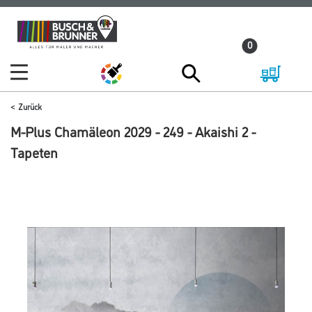
Zum
Zum
Inhalt
Navigationsmenü
0
springen
springen
Zurück
M-Plus Chamäleon 2029 - 249 - Akaishi 2 -
Tapeten