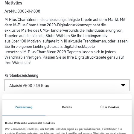
Mattvlies
Art-Nr.:
3003-041808
M-Plus Chamäleon - die anpassungsfähigste Tapete auf dem Markt. Mit
dem M-Plus Chamäleon 2029-Digitaldruckkonzept hebt die
exklusive Marke des CMS-Händlerverbunds die Individualisierung von
Tapeten auf die nächste Stufe! Wählen Sie Ihr Lieblingsmotiv
aus über 100 Motiven, aufgeteilt in 10 aktuelle Trendthemen, oder lassen
Sie Ihre eigenen Lieblingsfotos als Digitaldrucktapete
umsetzen! M-Plus Chamäleon 2029-Tapeten lassen sich in jedem
Wandmaß anfertigen. Passen Sie so Ihre Digitaldrucktapete genau auf
Ihre Wände an!
Farbtonbezeichnung
Länge in centimeter
Zustimmung
Details
Über Cookies
Breite in centimeter
Diese Webseite verwendet Cookies
Wir verwenden Cookies, um Inhalte und Anzeigen zu personalisieren, Funktionen für
soziale Medien anbieten zu können und die Zugriffe auf unsere Website zu analysieren.