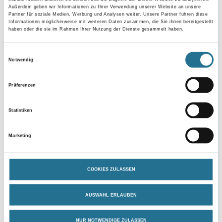
Außerdem geben wir Informationen zu Ihrer Verwendung unserer Website an unsere
Partner für soziale Medien, Werbung und Analysen weiter. Unsere Partner führen diese
Gebinde
Informationen möglicherweise mit weiteren Daten zusammen, die Sie ihnen bereitgestellt
haben oder die sie im Rahmen Ihrer Nutzung der Dienste gesammelt haben.
Einwilligungsauswahl
Notwendig
Umrechnungsfaktoren
Präferenzen
Statistiken
Marketing
COOKIES ZULASSEN
PRODUKTEIGENSCHAFTEN
AUSWAHL ERLAUBEN
Produkteigenschaft
NUR NOTWENDIGE ZULASSEN