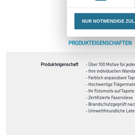
NUR NOTWENDIGE ZU
CURRENT
PRODUKTEIGENSCHAFTEN
TAB:
Produkteigenschaft
- Über 100 Motive für je
- Ihre individuellen Wa
- Farblich anpassbare Ta
- Hochwertige Trägermate
- Ihr Fotomotiv auf Tapete
- Zertifizierte Faservliese
- Brandschutzgeprüft na
- Umweltfreundliche Late