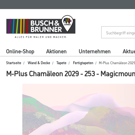
Zum
Zum
Inhalt
Navigationsmenü
springen
springen
Online-Shop
Aktionen
Unternehmen
Aktue
Startseite
Wand & Decke
Tapete
Fertigtapeten
M-Plus Chamäleon 2029 
M-Plus Chamäleon 2029 - 253 - Magicmount