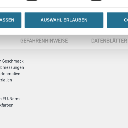
LASSEN
AUSWAHL ERLAUBEN
C
GEFAHRENHINWEISE
DATENBLÄTTER
den Geschmack
ndabmessungen
petenmotive
rialien
ch EU-Norm
xfarben