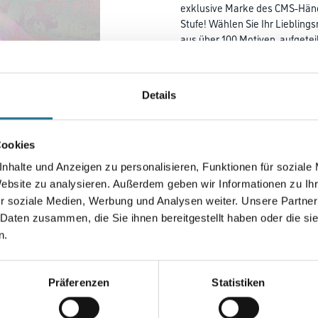
exklusive Marke des CMS-Händl
Stufe! Wählen Sie Ihr Liebling
aus über 100 Motiven, aufgetei
Lieblingsfotos als Digitaldruc
umsetzen! M-Plus Chamäleon 2
Sie so Ihre Digitaldrucktapete
Details
Ihre Wände an!
Farbtonbezeichnung
Cookies
nhalte und Anzeigen zu personalisieren, Funktionen für soziale
Website zu analysieren. Außerdem geben wir Informationen zu I
Breite in centimeter
r soziale Medien, Werbung und Analysen weiter. Unsere Partner
 Daten zusammen, die Sie ihnen bereitgestellt haben oder die s
n.
Umrechnungsfaktoren
Präferenzen
Statistiken