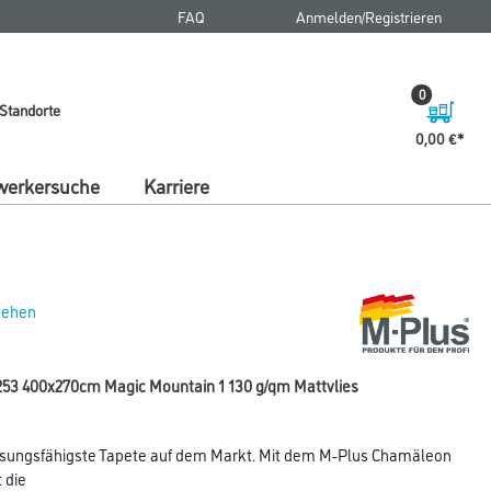
FAQ
Anmelden/Registrieren
0
Standorte
0,00 €
erkersuche
Karriere
 sehen
53 400x270cm Magic Mountain 1 130 g/qm Mattvlies
sungsfähigste Tapete auf dem Markt. Mit dem M-Plus Chamäleon
 die