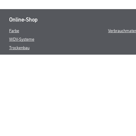
Online-Shop
Farbe
Verbrauchmater
WDV-Systeme
Trockenbau
Putze- und Spachtelmassen
Bodenbeläge
Wand- & Deckenbeläge
Werkzeug & Maschinen
* NUR FÜR 