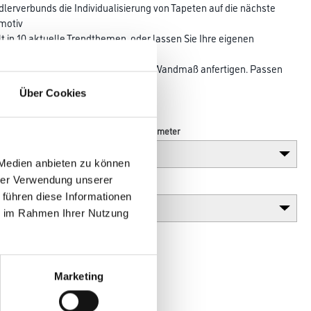
erverbunds die Individualisierung von Tapeten auf die nächste
smotiv
lt in 10 aktuelle Trendthemen, oder lassen Sie Ihre eigenen
ktapete
029-Tapeten lassen sich in jedem Wandmaß anfertigen. Passen
 genau auf
Über Cookies
Länge in centimeter
 Medien anbieten zu können
hrer Verwendung unserer
Gebinde
 führen diese Informationen
ie im Rahmen Ihrer Nutzung
Marketing