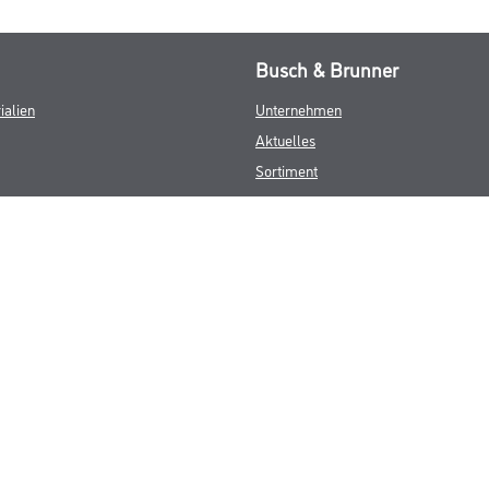
Busch & Brunner
ialien
Unternehmen
Aktuelles
Sortiment
Eigenmarken
Service
HAMSTA
Standorte
Karriere
FAQ
© Copyright CMS Dienstleistungs-Gesellschaft
GEWERBLICHE KUNDEN. ALLE ANGEGEBENEN PREISE SIND ZZGL. GESETZL