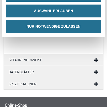
- Über 100 Motive für jeden Geschmack
- Ihre individuellen Wandabmessungen
AUSWAHL ERLAUBEN
- Farblich anpassbare Tapetenmotive
- Hochwertige Trägermaterialien
- Ihr Fotomotiv auf Tapete
- Zertifizierte Faservliese
NUR NOTWENDIGE ZULASSEN
- Brandschutzgeprüft nach EU-Norm
- Umweltfreundliche Latexfarben
GEFAHRENHINWEISE
DATENBLÄTTER
SPEZIFIKATIONEN
Online-Shop