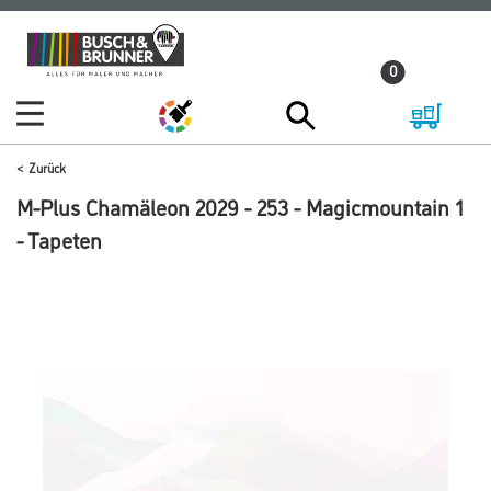
Zum
Zum
Inhalt
Navigationsmenü
0
springen
springen
Zurück
M-Plus Chamäleon 2029 - 253 - Magicmountain 1
- Tapeten