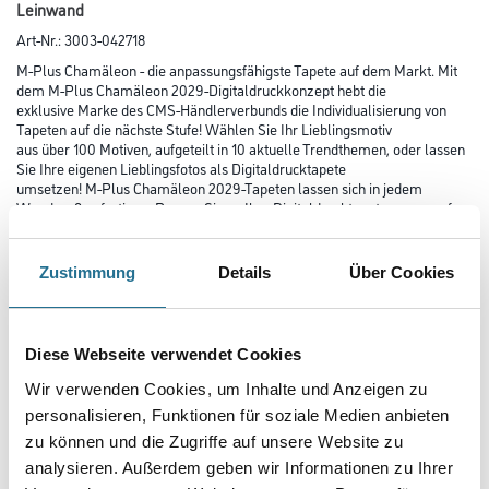
Leinwand
Art-Nr.:
3003-042718
M-Plus Chamäleon - die anpassungsfähigste Tapete auf dem Markt. Mit
dem M-Plus Chamäleon 2029-Digitaldruckkonzept hebt die
exklusive Marke des CMS-Händlerverbunds die Individualisierung von
Tapeten auf die nächste Stufe! Wählen Sie Ihr Lieblingsmotiv
aus über 100 Motiven, aufgeteilt in 10 aktuelle Trendthemen, oder lassen
Sie Ihre eigenen Lieblingsfotos als Digitaldrucktapete
umsetzen! M-Plus Chamäleon 2029-Tapeten lassen sich in jedem
Wandmaß anfertigen. Passen Sie so Ihre Digitaldrucktapete genau auf
Ihre Wände an!
Zustimmung
Details
Über Cookies
Farbtonbezeichnung
Diese Webseite verwendet Cookies
Länge in centimeter
Wir verwenden Cookies, um Inhalte und Anzeigen zu
personalisieren, Funktionen für soziale Medien anbieten
zu können und die Zugriffe auf unsere Website zu
Breite in centimeter
analysieren. Außerdem geben wir Informationen zu Ihrer