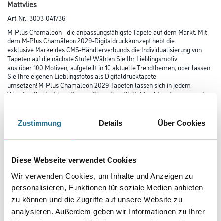
Mattvlies
Art-Nr.:
3003-041736
M-Plus Chamäleon - die anpassungsfähigste Tapete auf dem Markt. Mit
dem M-Plus Chamäleon 2029-Digitaldruckkonzept hebt die
exklusive Marke des CMS-Händlerverbunds die Individualisierung von
Tapeten auf die nächste Stufe! Wählen Sie Ihr Lieblingsmotiv
aus über 100 Motiven, aufgeteilt in 10 aktuelle Trendthemen, oder lassen
Sie Ihre eigenen Lieblingsfotos als Digitaldrucktapete
umsetzen! M-Plus Chamäleon 2029-Tapeten lassen sich in jedem
Wandmaß anfertigen. Passen Sie so Ihre Digitaldrucktapete genau auf
Ihre Wände an!
Zustimmung
Details
Über Cookies
Farbtonbezeichnung
Diese Webseite verwendet Cookies
Länge in centimeter
Wir verwenden Cookies, um Inhalte und Anzeigen zu
personalisieren, Funktionen für soziale Medien anbieten
zu können und die Zugriffe auf unsere Website zu
Breite in centimeter
analysieren. Außerdem geben wir Informationen zu Ihrer