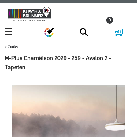
Zum
Zum
Inhalt
Navigationsmenü
0
springen
springen
Zurück
M-Plus Chamäleon 2029 - 259 - Avalon 2 -
Tapeten