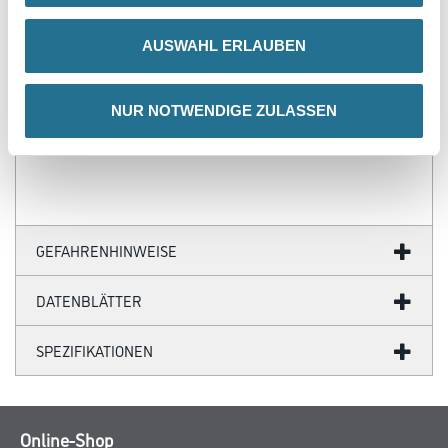
- Über 100 Motive für jeden Geschmack
- Ihre individuellen Wandabmessungen
AUSWAHL ERLAUBEN
- Farblich anpassbare Tapetenmotive
- Hochwertige Trägermaterialien
- Ihr Fotomotiv auf Tapete
- Zertifizierte Faservliese
NUR NOTWENDIGE ZULASSEN
- Brandschutzgeprüft nach EU-Norm
- Umweltfreundliche Latexfarben
GEFAHRENHINWEISE
DATENBLÄTTER
SPEZIFIKATIONEN
Online-Shop