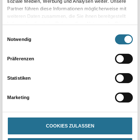
soziale Medien, Werbung und Analysen weiter. Unsere
Gebinde
Partner führen diese Informationen möglicherweise mit
weiteren Daten zusammen, die Sie ihnen bereitgestellt
haben oder die sie im Rahmen Ihrer Nutzung der Dienste
gesammelt haben.
Einwilligungsauswahl
Notwendig
Umrechnungsfaktoren
Präferenzen
Statistiken
Marketing
PRODUKTEIGENSCHAFTEN
COOKIES ZULASSEN
Produkteigenschaft
- Über 100 Motive für jeden Geschmack