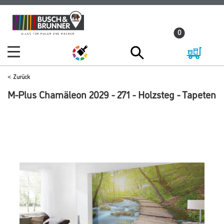
Zum
Zum
Inhalt
Navigationsmenü
0
springen
springen
Zurück
M-Plus Chamäleon 2029 - 271 - Holzsteg - Tapeten