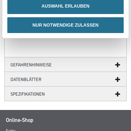
- Ihre individuellen Wandabmessungen
AUSWAHL ERLAUBEN
- Farblich anpassbare Tapetenmotive
- Hochwertige Trägermaterialien
- Ihr Fotomotiv auf Tapete
- Zertifizierte Faservliese
NUR NOTWENDIGE ZULASSEN
- Brandschutzgeprüft nach EU-Norm
- Umweltfreundliche Latexfarben
GEFAHRENHINWEISE
DATENBLÄTTER
SPEZIFIKATIONEN
Online-Shop
Farbe