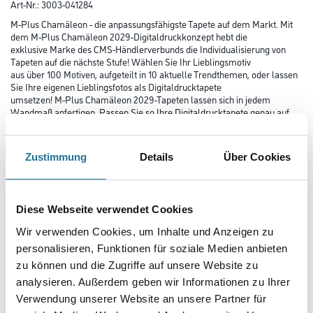
Art-Nr.:
3003-041284
M-Plus Chamäleon - die anpassungsfähigste Tapete auf dem Markt. Mit
dem M-Plus Chamäleon 2029-Digitaldruckkonzept hebt die
exklusive Marke des CMS-Händlerverbunds die Individualisierung von
Tapeten auf die nächste Stufe! Wählen Sie Ihr Lieblingsmotiv
aus über 100 Motiven, aufgeteilt in 10 aktuelle Trendthemen, oder lassen
Sie Ihre eigenen Lieblingsfotos als Digitaldrucktapete
umsetzen! M-Plus Chamäleon 2029-Tapeten lassen sich in jedem
Wandmaß anfertigen. Passen Sie so Ihre Digitaldrucktapete genau auf
Ihre Wände an!
Farbtonbezeichnung
Zustimmung
Details
Über Cookies
Länge in centimeter
Diese Webseite verwendet Cookies
Wir verwenden Cookies, um Inhalte und Anzeigen zu
personalisieren, Funktionen für soziale Medien anbieten
Breite in centimeter
zu können und die Zugriffe auf unsere Website zu
analysieren. Außerdem geben wir Informationen zu Ihrer
Verwendung unserer Website an unsere Partner für