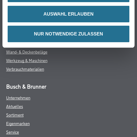
- Über 100 Motive für jeden Geschmack
- Ihre individuellen Wandabmessungen
AUSWAHL ERLAUBEN
- Farblich anpassbare Tapetenmotive
- Hochwertige Trägermaterialien
- Ihr Fotomotiv auf Tapete
- Zertifizierte Faservliese
NUR NOTWENDIGE ZULASSEN
- Brandschutzgeprüft nach EU-Norm
- Umweltfreundliche Latexfarben
GEFAHRENHINWEISE
DATENBLÄTTER
SPEZIFIKATIONEN
Online-Shop