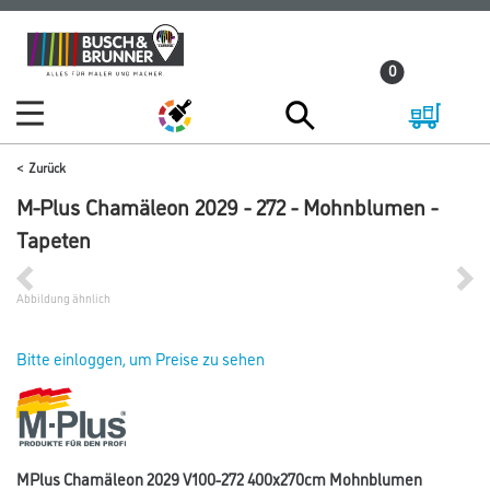
Zum
Zum
Inhalt
Navigationsmenü
0
springen
springen
Zurück
M-Plus Chamäleon 2029 - 272 - Mohnblumen -
Tapeten