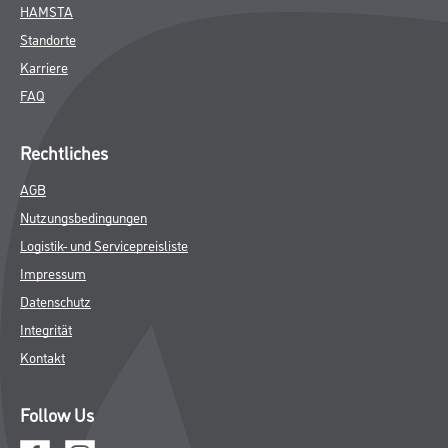
Farbe
WDV-Systeme
Trockenbau
Putze- und Spachtelmassen
Bodenbeläge
Wand- & Deckenbeläge
Werkzeug & Maschinen
Verbrauchmaterialien
Busch & Brunner
Unternehmen
Aktuelles
Sortiment
Eigenmarken
Service