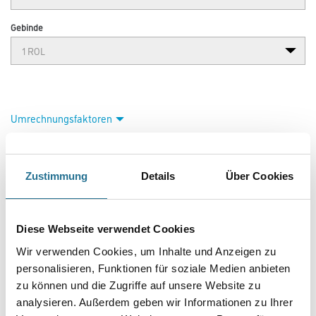
Strukturvlies
Art-Nr.:
3003-041488
M-Plus Chamäleon - die anpassungsfähigste Tapete auf dem Markt. Mit
dem M-Plus Chamäleon 2029-Digitaldruckkonzept hebt die
exklusive Marke des CMS-Händlerverbunds die Individualisierung von
Tapeten auf die nächste Stufe! Wählen Sie Ihr Lieblingsmotiv
aus über 100 Motiven, aufgeteilt in 10 aktuelle Trendthemen, oder lassen
Sie Ihre eigenen Lieblingsfotos als Digitaldrucktapete
umsetzen! M-Plus Chamäleon 2029-Tapeten lassen sich in jedem
Wandmaß anfertigen. Passen Sie so Ihre Digitaldrucktapete genau auf
Ihre Wände an!
Zustimmung
Details
Über Cookies
Farbtonbezeichnung
Diese Webseite verwendet Cookies
Länge in centimeter
Wir verwenden Cookies, um Inhalte und Anzeigen zu
personalisieren, Funktionen für soziale Medien anbieten
zu können und die Zugriffe auf unsere Website zu
Breite in centimeter
analysieren. Außerdem geben wir Informationen zu Ihrer