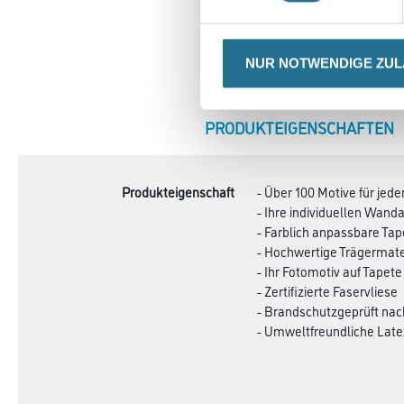
NUR NOTWENDIGE ZU
CURRENT
PRODUKTEIGENSCHAFTEN
TAB:
Produkteigenschaft
- Über 100 Motive für je
- Ihre individuellen Wa
- Farblich anpassbare Ta
- Hochwertige Trägermate
- Ihr Fotomotiv auf Tapete
- Zertifizierte Faservliese
- Brandschutzgeprüft na
- Umweltfreundliche Late