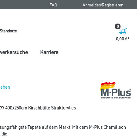
FAQ
Anmelden/Registrieren
0
Standorte
0,00 €
erkersuche
Karriere
 sehen
7 400x250cm Kirschblüte Strukturvlies
sungsfähigste Tapete auf dem Markt. Mit dem M-Plus Chamäleon
 die