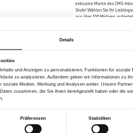
exklusive Marke des CMS-Händl
Stufe! Wählen Sie Ihr Liebling
aus über 100 Motiven, aufgetei
Lieblingsfotos als Digitaldruc
umsetzen! M-Plus Chamäleon 2
Sie so Ihre Digitaldrucktapete
Details
Ihre Wände an!
Farbtonbezeichnung
Cookies
nhalte und Anzeigen zu personalisieren, Funktionen für soziale
Website zu analysieren. Außerdem geben wir Informationen zu I
Breite in centimeter
r soziale Medien, Werbung und Analysen weiter. Unsere Partner
 Daten zusammen, die Sie ihnen bereitgestellt haben oder die s
n.
Umrechnungsfaktoren
Präferenzen
Statistiken