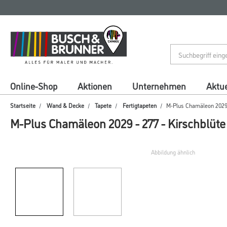
Zum
Zum
Inhalt
Navigationsmenü
springen
springen
Online-Shop
Aktionen
Unternehmen
Aktue
Startseite
Wand & Decke
Tapete
Fertigtapeten
M-Plus Chamäleon 2029 -
M-Plus Chamäleon 2029 - 277 - Kirschblüte
Abbildung ähnlich