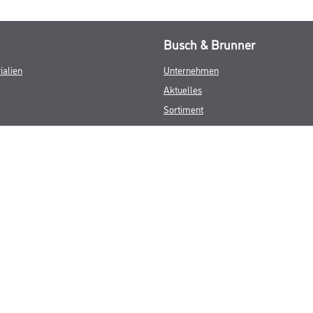
Busch & Brunner
ialien
Unternehmen
Aktuelles
Sortiment
Eigenmarken
Service
HAMSTA
Standorte
Karriere
FAQ
© Copyright CMS Dienstleistungs-Gesellschaft
GEWERBLICHE KUNDEN. ALLE ANGEGEBENEN PREISE SIND ZZGL. GESETZL