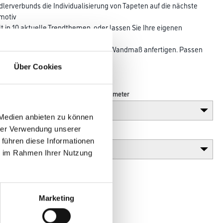
erverbunds die Individualisierung von Tapeten auf die nächste
smotiv
lt in 10 aktuelle Trendthemen, oder lassen Sie Ihre eigenen
ktapete
029-Tapeten lassen sich in jedem Wandmaß anfertigen. Passen
 genau auf
Über Cookies
Länge in centimeter
 Medien anbieten zu können
hrer Verwendung unserer
Gebinde
 führen diese Informationen
ie im Rahmen Ihrer Nutzung
Marketing