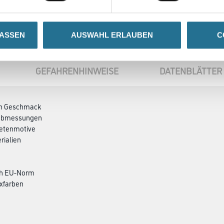
LASSEN
AUSWAHL ERLAUBEN
C
GEFAHRENHINWEISE
DATENBLÄTTER
den Geschmack
ndabmessungen
petenmotive
rialien
ch EU-Norm
xfarben