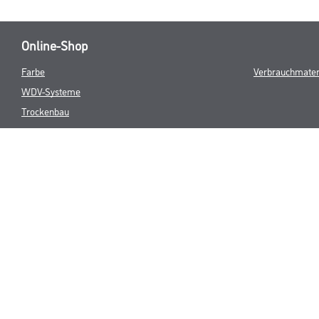
Online-Shop
Farbe
Verbrauchmater
WDV-Systeme
Trockenbau
Putze- und Spachtelmassen
Bodenbeläge
Wand- & Deckenbeläge
Werkzeug & Maschinen
* NUR FÜR 