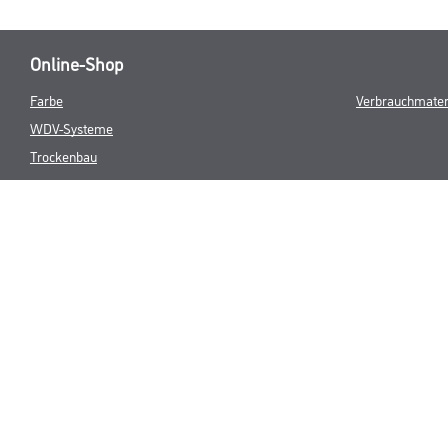
Online-Shop
Farbe
Verbrauchmater
WDV-Systeme
Trockenbau
Putze- und Spachtelmassen
Bodenbeläge
Wand- & Deckenbeläge
Werkzeug & Maschinen
* NUR FÜR 