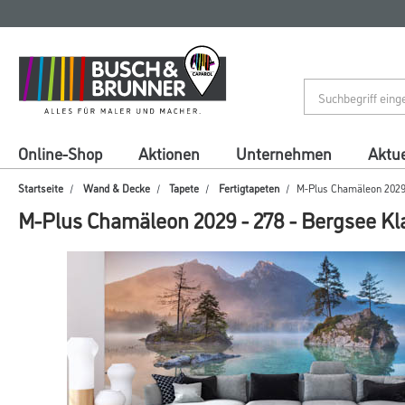
Zum
Zum
Inhalt
Navigationsmenü
springen
springen
Online-Shop
Aktionen
Unternehmen
Aktue
Startseite
Wand & Decke
Tapete
Fertigtapeten
M-Plus Chamäleon 2029 -
M-Plus Chamäleon 2029 - 278 - Bergsee Kla