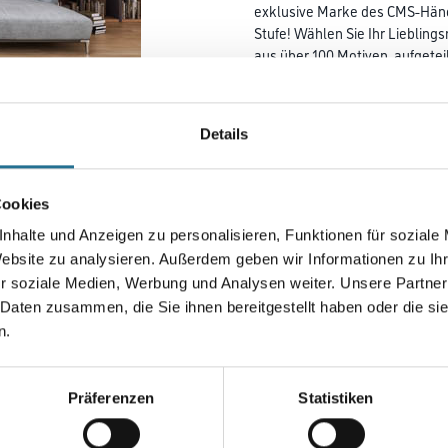
exklusive Marke des CMS-Händl
Stufe! Wählen Sie Ihr Liebling
aus über 100 Motiven, aufgetei
Lieblingsfotos als Digitaldruc
umsetzen! M-Plus Chamäleon 2
Sie so Ihre Digitaldrucktapete
Details
Ihre Wände an!
Farbtonbezeichnung
Cookies
nhalte und Anzeigen zu personalisieren, Funktionen für soziale
Website zu analysieren. Außerdem geben wir Informationen zu I
Breite in centimeter
r soziale Medien, Werbung und Analysen weiter. Unsere Partner
 Daten zusammen, die Sie ihnen bereitgestellt haben oder die s
n.
Umrechnungsfaktoren
Präferenzen
Statistiken