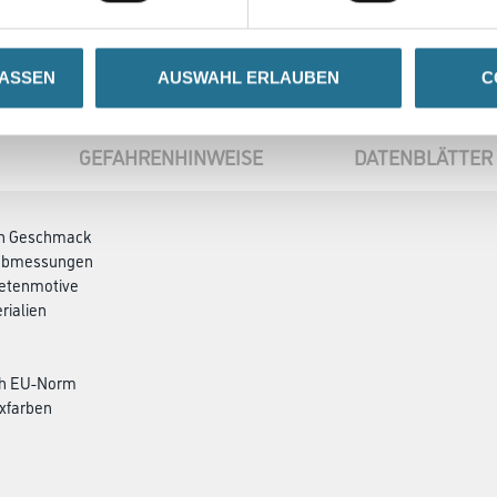
LASSEN
AUSWAHL ERLAUBEN
C
GEFAHRENHINWEISE
DATENBLÄTTER
den Geschmack
ndabmessungen
petenmotive
rialien
ch EU-Norm
xfarben