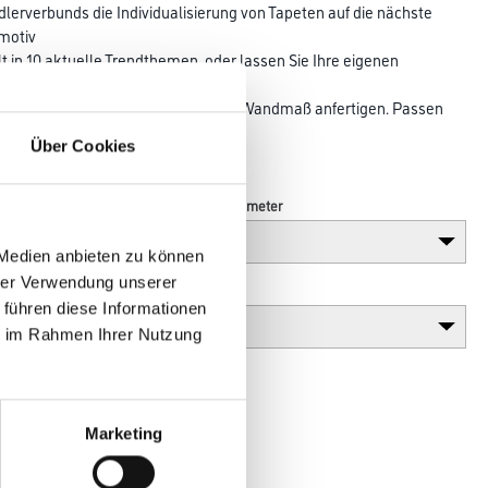
erverbunds die Individualisierung von Tapeten auf die nächste
smotiv
lt in 10 aktuelle Trendthemen, oder lassen Sie Ihre eigenen
ktapete
029-Tapeten lassen sich in jedem Wandmaß anfertigen. Passen
 genau auf
Über Cookies
Länge in centimeter
 Medien anbieten zu können
hrer Verwendung unserer
Gebinde
 führen diese Informationen
ie im Rahmen Ihrer Nutzung
Marketing