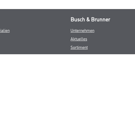
Busch & Brunner
ialien
Unternehmen
Aktuelles
Sortiment
Eigenmarken
Service
HAMSTA
Standorte
Karriere
FAQ
© Copyright CMS Dienstleistungs-Gesellschaft
GEWERBLICHE KUNDEN. ALLE ANGEGEBENEN PREISE SIND ZZGL. GESETZL