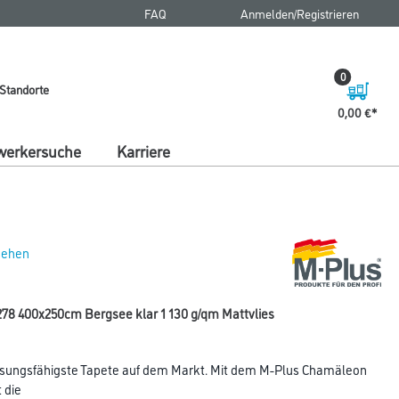
FAQ
Anmelden/Registrieren
0
Standorte
0,00 €
erkersuche
Karriere
 sehen
8 400x250cm Bergsee klar 1 130 g/qm Mattvlies
sungsfähigste Tapete auf dem Markt. Mit dem M-Plus Chamäleon
 die