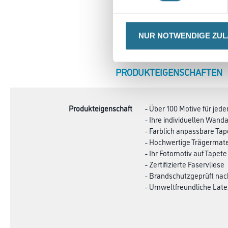
NUR NOTWENDIGE ZU
CURRENT
PRODUKTEIGENSCHAFTEN
TAB:
Produkteigenschaft
- Über 100 Motive für je
- Ihre individuellen Wa
- Farblich anpassbare Ta
- Hochwertige Trägermate
- Ihr Fotomotiv auf Tapete
- Zertifizierte Faservliese
- Brandschutzgeprüft na
- Umweltfreundliche Late