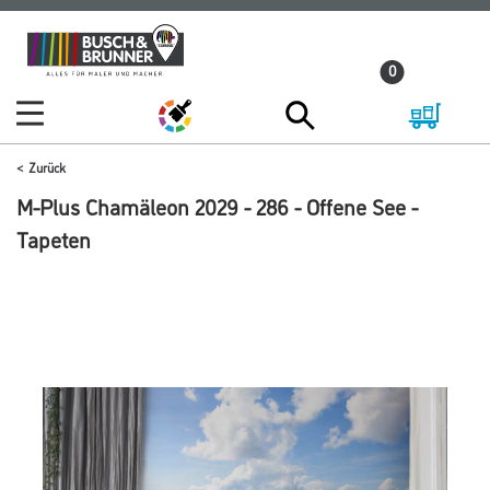
Zum
Zum
Inhalt
Navigationsmenü
0
springen
springen
Zurück
M-Plus Chamäleon 2029 - 286 - Offene See -
Tapeten