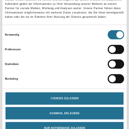
Außerdem geben wir Informationen zu Ihrer Verwendung unserer Website an unsere
Partner für soziale Medien, Werbung und Analysen weiter. Unsere Partner führen diese
Gebinde
Informationen möglicherweise mit weiteren Daten zusammen, die Sie ihnen bereitgestellt
haben oder die sie im Rahmen Ihrer Nutzung der Dienste gesammelt haben.
Einwilligungsauswahl
Notwendig
Umrechnungsfaktoren
Präferenzen
Statistiken
Marketing
COOKIES ZULASSEN
PRODUKTEIGENSCHAFTEN
AUSWAHL ERLAUBEN
Produkteigenschaft
NUR NOTWENDIGE ZULASSEN