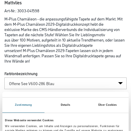
Mattvlies
Art-Nr.:
3003-041598
M-Plus Chamäleon - die anpassungsfähigste Tapete auf dem Markt. Mit
dem M-Plus Chamäleon 2029-Digitaldruckkonzept hebt die
exklusive Marke des CMS-Händlerverbunds die Individualisierung von
Tapeten auf die nächste Stufe! Wählen Sie Ihr Lieblingsmotiv
aus über 100 Motiven, aufgeteilt in 10 aktuelle Trendthemen, oder lassen
Sie Ihre eigenen Lieblingsfotos als Digitaldrucktapete
umsetzen! M-Plus Chamäleon 2029-Tapeten lassen sich in jedem
Wandmaß anfertigen. Passen Sie so Ihre Digitaldrucktapete genau auf
Ihre Wände an!
Farbtonbezeichnung
Länge in centimeter
Zustimmung
Details
Über Cookies
Breite in centimeter
Diese Webseite verwendet Cookies
Wir verwenden Cookies, um Inhalte und Anzeigen zu personalisieren, Funktionen für
soziale Medien anbieten zu können und die Zugriffe auf unsere Website zu analysieren.