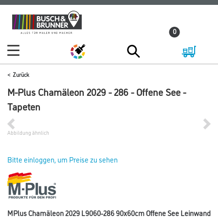
Zum
Zum
Inhalt
Navigationsmenü
0
springen
springen
Zurück
M-Plus Chamäleon 2029 - 286 - Offene See -
Tapeten
Abbildung ähnlich
Bitte einloggen, um Preise zu sehen
MPlus Chamäleon 2029 L9060-286 90x60cm Offene See Leinwand