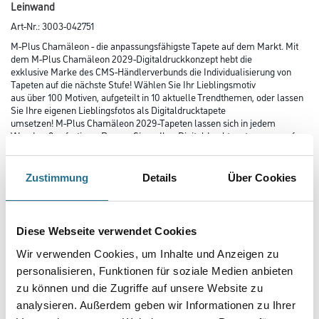
Leinwand
Art-Nr.:
3003-042751
M-Plus Chamäleon - die anpassungsfähigste Tapete auf dem Markt. Mit
dem M-Plus Chamäleon 2029-Digitaldruckkonzept hebt die
exklusive Marke des CMS-Händlerverbunds die Individualisierung von
Tapeten auf die nächste Stufe! Wählen Sie Ihr Lieblingsmotiv
aus über 100 Motiven, aufgeteilt in 10 aktuelle Trendthemen, oder lassen
Sie Ihre eigenen Lieblingsfotos als Digitaldrucktapete
umsetzen! M-Plus Chamäleon 2029-Tapeten lassen sich in jedem
Wandmaß anfertigen. Passen Sie so Ihre Digitaldrucktapete genau auf
Ihre Wände an!
Zustimmung
Details
Über Cookies
Farbtonbezeichnung
Diese Webseite verwendet Cookies
Länge in centimeter
Wir verwenden Cookies, um Inhalte und Anzeigen zu
personalisieren, Funktionen für soziale Medien anbieten
zu können und die Zugriffe auf unsere Website zu
Breite in centimeter
analysieren. Außerdem geben wir Informationen zu Ihrer