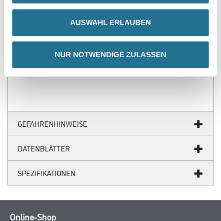
- Über 100 Motive für jeden Geschmack
- Ihre individuellen Wandabmessungen
AUSWAHL ERLAUBEN
- Farblich anpassbare Tapetenmotive
- Hochwertige Trägermaterialien
- Ihr Fotomotiv auf Tapete
- Zertifizierte Faservliese
NUR NOTWENDIGE ZULASSEN
- Brandschutzgeprüft nach EU-Norm
- Umweltfreundliche Latexfarben
GEFAHRENHINWEISE
DATENBLÄTTER
SPEZIFIKATIONEN
Online-Shop