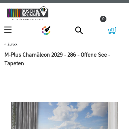
Zum
Zum
Inhalt
Navigationsmenü
0
springen
springen
Zurück
M-Plus Chamäleon 2029 - 286 - Offene See -
Tapeten