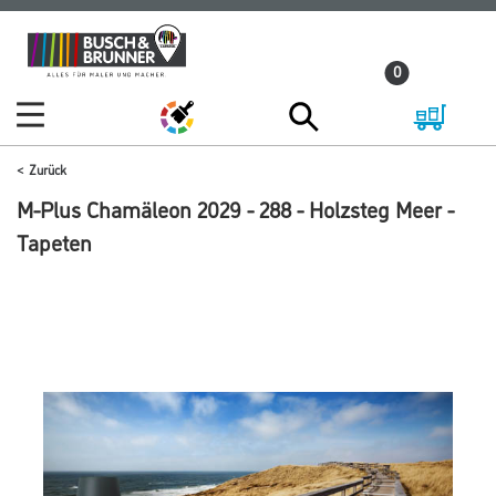
Zum
Zum
Inhalt
Navigationsmenü
0
springen
springen
Zurück
M-Plus Chamäleon 2029 - 288 - Holzsteg Meer -
Tapeten