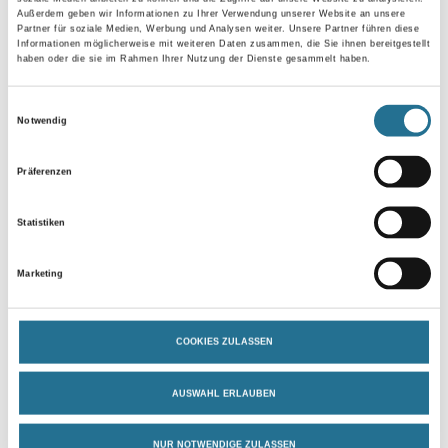
Außerdem geben wir Informationen zu Ihrer Verwendung unserer Website an unsere
Partner für soziale Medien, Werbung und Analysen weiter. Unsere Partner führen diese
Gebinde
Informationen möglicherweise mit weiteren Daten zusammen, die Sie ihnen bereitgestellt
haben oder die sie im Rahmen Ihrer Nutzung der Dienste gesammelt haben.
Einwilligungsauswahl
Notwendig
Umrechnungsfaktoren
Präferenzen
Statistiken
Marketing
COOKIES ZULASSEN
PRODUKTEIGENSCHAFTEN
AUSWAHL ERLAUBEN
Produkteigenschaft
NUR NOTWENDIGE ZULASSEN