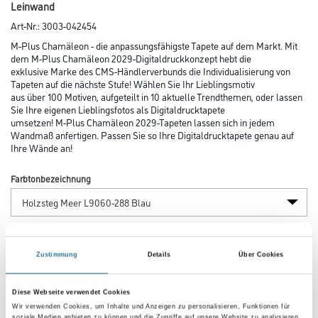
Leinwand
Art-Nr.:
3003-042454
M-Plus Chamäleon - die anpassungsfähigste Tapete auf dem Markt. Mit
dem M-Plus Chamäleon 2029-Digitaldruckkonzept hebt die
exklusive Marke des CMS-Händlerverbunds die Individualisierung von
Tapeten auf die nächste Stufe! Wählen Sie Ihr Lieblingsmotiv
aus über 100 Motiven, aufgeteilt in 10 aktuelle Trendthemen, oder lassen
Sie Ihre eigenen Lieblingsfotos als Digitaldrucktapete
umsetzen! M-Plus Chamäleon 2029-Tapeten lassen sich in jedem
Wandmaß anfertigen. Passen Sie so Ihre Digitaldrucktapete genau auf
Ihre Wände an!
Farbtonbezeichnung
Länge in centimeter
Zustimmung
Details
Über Cookies
Breite in centimeter
Diese Webseite verwendet Cookies
Wir verwenden Cookies, um Inhalte und Anzeigen zu personalisieren, Funktionen für
soziale Medien anbieten zu können und die Zugriffe auf unsere Website zu analysieren.