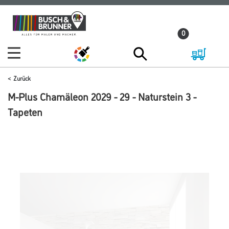
Zum
Zum
Inhalt
Navigationsmenü
0
springen
springen
Zurück
M-Plus Chamäleon 2029 - 29 - Naturstein 3 -
Tapeten