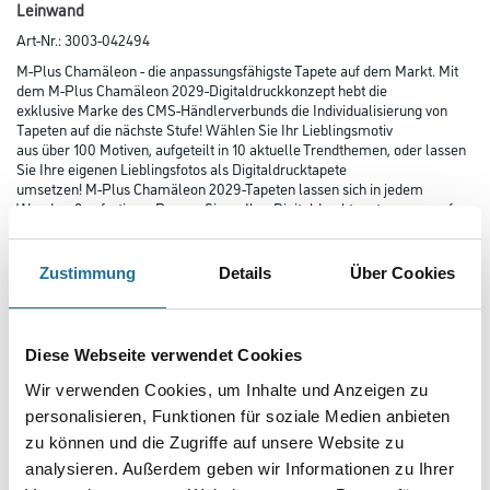
Leinwand
Art-Nr.:
3003-042494
M-Plus Chamäleon - die anpassungsfähigste Tapete auf dem Markt. Mit
dem M-Plus Chamäleon 2029-Digitaldruckkonzept hebt die
exklusive Marke des CMS-Händlerverbunds die Individualisierung von
Tapeten auf die nächste Stufe! Wählen Sie Ihr Lieblingsmotiv
aus über 100 Motiven, aufgeteilt in 10 aktuelle Trendthemen, oder lassen
Sie Ihre eigenen Lieblingsfotos als Digitaldrucktapete
umsetzen! M-Plus Chamäleon 2029-Tapeten lassen sich in jedem
Wandmaß anfertigen. Passen Sie so Ihre Digitaldrucktapete genau auf
Ihre Wände an!
Zustimmung
Details
Über Cookies
Farbtonbezeichnung
Diese Webseite verwendet Cookies
Länge in centimeter
Wir verwenden Cookies, um Inhalte und Anzeigen zu
personalisieren, Funktionen für soziale Medien anbieten
zu können und die Zugriffe auf unsere Website zu
Breite in centimeter
analysieren. Außerdem geben wir Informationen zu Ihrer