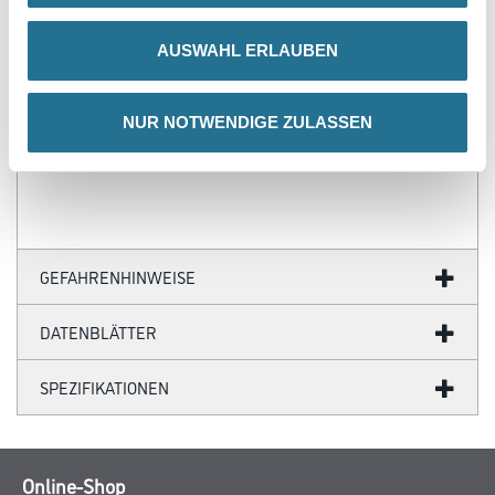
- Über 100 Motive für jeden Geschmack
- Ihre individuellen Wandabmessungen
AUSWAHL ERLAUBEN
- Farblich anpassbare Tapetenmotive
- Hochwertige Trägermaterialien
- Ihr Fotomotiv auf Tapete
- Zertifizierte Faservliese
NUR NOTWENDIGE ZULASSEN
- Brandschutzgeprüft nach EU-Norm
- Umweltfreundliche Latexfarben
GEFAHRENHINWEISE
DATENBLÄTTER
SPEZIFIKATIONEN
Online-Shop