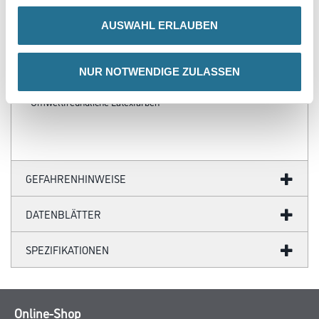
- Über 100 Motive für jeden Geschmack
- Ihre individuellen Wandabmessungen
AUSWAHL ERLAUBEN
- Farblich anpassbare Tapetenmotive
- Hochwertige Trägermaterialien
- Ihr Fotomotiv auf Tapete
NUR NOTWENDIGE ZULASSEN
- Zertifizierte Faservliese
- Brandschutzgeprüft nach EU-Norm
- Umweltfreundliche Latexfarben
GEFAHRENHINWEISE
DATENBLÄTTER
SPEZIFIKATIONEN
Online-Shop