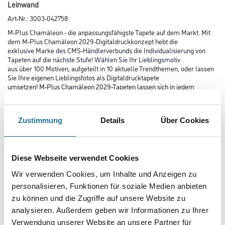
Leinwand
Art-Nr.:
3003-042758
M-Plus Chamäleon - die anpassungsfähigste Tapete auf dem Markt. Mit
dem M-Plus Chamäleon 2029-Digitaldruckkonzept hebt die
exklusive Marke des CMS-Händlerverbunds die Individualisierung von
Tapeten auf die nächste Stufe! Wählen Sie Ihr Lieblingsmotiv
aus über 100 Motiven, aufgeteilt in 10 aktuelle Trendthemen, oder lassen
Sie Ihre eigenen Lieblingsfotos als Digitaldrucktapete
umsetzen! M-Plus Chamäleon 2029-Tapeten lassen sich in jedem
Wandmaß anfertigen. Passen Sie so Ihre Digitaldrucktapete genau auf
Ihre Wände an!
Zustimmung
Details
Über Cookies
Farbtonbezeichnung
Diese Webseite verwendet Cookies
Länge in centimeter
Wir verwenden Cookies, um Inhalte und Anzeigen zu
personalisieren, Funktionen für soziale Medien anbieten
zu können und die Zugriffe auf unsere Website zu
Breite in centimeter
analysieren. Außerdem geben wir Informationen zu Ihrer
Verwendung unserer Website an unsere Partner für