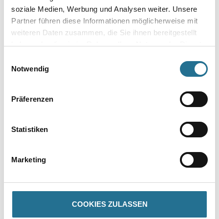
soziale Medien, Werbung und Analysen weiter. Unsere
Gebinde
Partner führen diese Informationen möglicherweise mit
weiteren Daten zusammen, die Sie ihnen bereitgestellt
haben oder die sie im Rahmen Ihrer Nutzung der Dienste
gesammelt haben.
Einwilligungsauswahl
Notwendig
Umrechnungsfaktoren
Präferenzen
Statistiken
Marketing
PRODUKTEIGENSCHAFTEN
COOKIES ZULASSEN
Produkteigenschaft