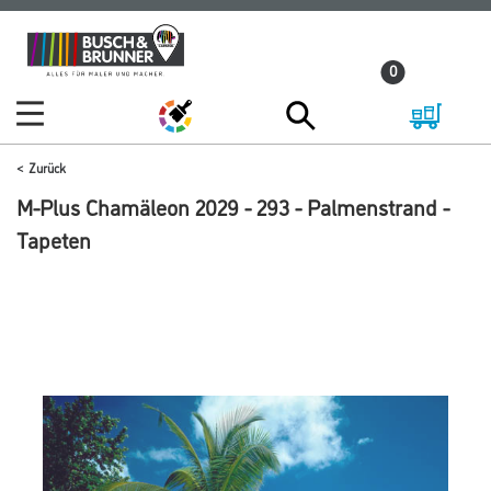
Zum
Zum
Inhalt
Navigationsmenü
0
springen
springen
Zurück
M-Plus Chamäleon 2029 - 293 - Palmenstrand -
Tapeten