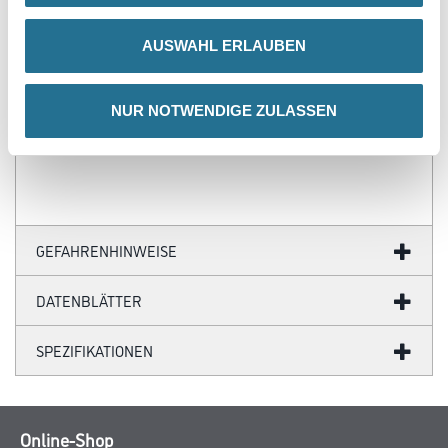
- Über 100 Motive für jeden Geschmack
- Ihre individuellen Wandabmessungen
AUSWAHL ERLAUBEN
- Farblich anpassbare Tapetenmotive
- Hochwertige Trägermaterialien
- Ihr Fotomotiv auf Tapete
- Zertifizierte Faservliese
NUR NOTWENDIGE ZULASSEN
- Brandschutzgeprüft nach EU-Norm
- Umweltfreundliche Latexfarben
GEFAHRENHINWEISE
DATENBLÄTTER
SPEZIFIKATIONEN
Online-Shop