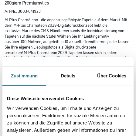
200g/qm Premiumvlies
Art-Nr.:
3003-041923
M-Plus Chamäleon - die anpassungsfähigste Tapete auf dem Markt. Mit
dem M-Plus Chamäleon 2029-Digitaldruckkonzept hebt die
exklusive Marke des CMS-Händlerverbunds die Individualisierung von
Tapeten auf die nächste Stufe! Wählen Sie Ihr Lieblingsmotiv
aus über 100 Motiven, aufgeteilt in 10 aktuelle Trendthemen, oder lassen
Sie Ihre eigenen Lieblingsfotos als Digitaldrucktapete
umsetzen! M-Plus Chamäleon 2029-Tapeten lassen sich in jedem
Wandmaß anfertigen. Passen Sie so Ihre Digitaldrucktapete genau auf
Ihre Wände an!
Zustimmung
Details
Über Cookies
Farbtonbezeichnung
Diese Webseite verwendet Cookies
Länge in centimeter
Wir verwenden Cookies, um Inhalte und Anzeigen zu
personalisieren, Funktionen für soziale Medien anbieten
zu können und die Zugriffe auf unsere Website zu
Breite in centimeter
analysieren. Außerdem geben wir Informationen zu Ihrer