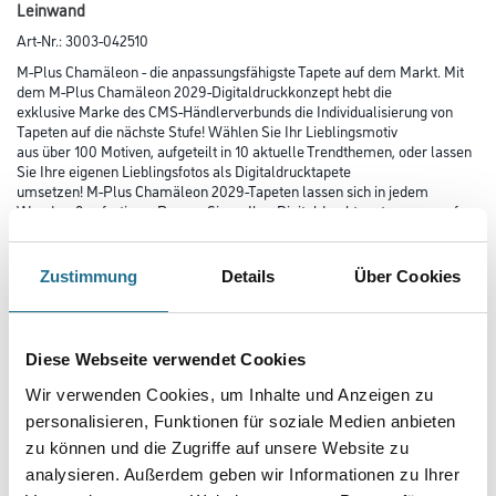
Leinwand
Art-Nr.:
3003-042510
M-Plus Chamäleon - die anpassungsfähigste Tapete auf dem Markt. Mit
dem M-Plus Chamäleon 2029-Digitaldruckkonzept hebt die
exklusive Marke des CMS-Händlerverbunds die Individualisierung von
Tapeten auf die nächste Stufe! Wählen Sie Ihr Lieblingsmotiv
aus über 100 Motiven, aufgeteilt in 10 aktuelle Trendthemen, oder lassen
Sie Ihre eigenen Lieblingsfotos als Digitaldrucktapete
umsetzen! M-Plus Chamäleon 2029-Tapeten lassen sich in jedem
Wandmaß anfertigen. Passen Sie so Ihre Digitaldrucktapete genau auf
Ihre Wände an!
Zustimmung
Details
Über Cookies
Farbtonbezeichnung
Diese Webseite verwendet Cookies
Länge in centimeter
Wir verwenden Cookies, um Inhalte und Anzeigen zu
personalisieren, Funktionen für soziale Medien anbieten
zu können und die Zugriffe auf unsere Website zu
Breite in centimeter
analysieren. Außerdem geben wir Informationen zu Ihrer