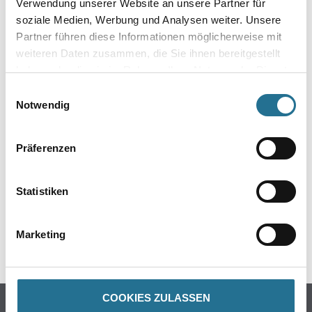
Verwendung unserer Website an unsere Partner für
- Über 100 Motive für jeden Geschmack
soziale Medien, Werbung und Analysen weiter. Unsere
- Ihre individuellen Wandabmessungen
Partner führen diese Informationen möglicherweise mit
- Farblich anpassbare Tapetenmotive
- Hochwertige Trägermaterialien
weiteren Daten zusammen, die Sie ihnen bereitgestellt
- Ihr Fotomotiv auf Tapete
haben oder die sie im Rahmen Ihrer Nutzung der Dienste
- Zertifizierte Faservliese
gesammelt haben.
- Brandschutzgeprüft nach EU-Norm
Einwilligungsauswahl
- Umweltfreundliche Latexfarben
Notwendig
Präferenzen
GEFAHRENHINWEISE
Statistiken
DATENBLÄTTER
Marketing
SPEZIFIKATIONEN
COOKIES ZULASSEN
Online-Shop