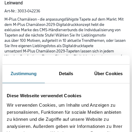
Leinwand
Art-Nr.:
3003-042236
M-Plus Chamäleon - die anpassungsfähigste Tapete auf dem Markt. Mit
dem M-Plus Chamäleon 2029-Digitaldruckkonzept hebt die
exklusive Marke des CMS-Händlerverbunds die Individualisierung von
Tapeten auf die nächste Stufe! Wählen Sie Ihr Lieblingsmotiv
aus über 100 Motiven, aufgeteilt in 10 aktuelle Trendthemen, oder lassen
Sie Ihre eigenen Lieblingsfotos als Digitaldrucktapete
umsetzen! M-Plus Chamäleon 2029-Tapeten lassen sich in jedem
Wandmaß anfertigen. Passen Sie so Ihre Digitaldrucktapete genau auf
Ihre Wände an!
Zustimmung
Details
Über Cookies
Farbtonbezeichnung
Diese Webseite verwendet Cookies
Länge in centimeter
Wir verwenden Cookies, um Inhalte und Anzeigen zu
personalisieren, Funktionen für soziale Medien anbieten
zu können und die Zugriffe auf unsere Website zu
Breite in centimeter
analysieren. Außerdem geben wir Informationen zu Ihrer