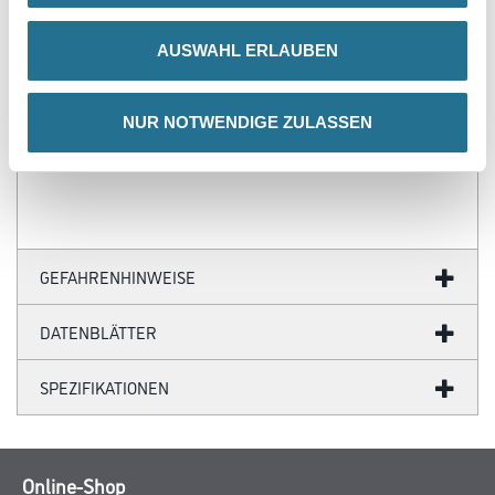
- Über 100 Motive für jeden Geschmack
- Ihre individuellen Wandabmessungen
AUSWAHL ERLAUBEN
- Farblich anpassbare Tapetenmotive
- Hochwertige Trägermaterialien
- Ihr Fotomotiv auf Tapete
- Zertifizierte Faservliese
NUR NOTWENDIGE ZULASSEN
- Brandschutzgeprüft nach EU-Norm
- Umweltfreundliche Latexfarben
GEFAHRENHINWEISE
DATENBLÄTTER
SPEZIFIKATIONEN
Online-Shop