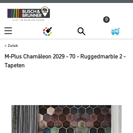
Zum
Zum
Inhalt
Navigationsmenü
0
springen
springen
Zurück
M-Plus Chamäleon 2029 - 70 - Ruggedmarble 2 -
Tapeten