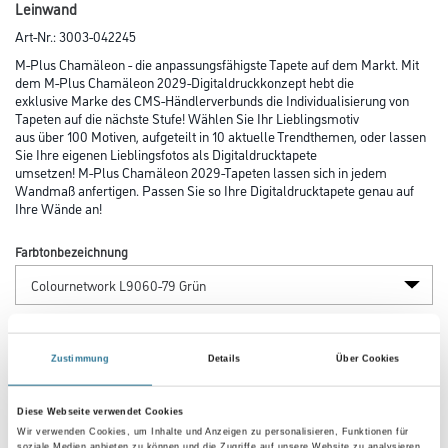
Leinwand
Art-Nr.:
3003-042245
M-Plus Chamäleon - die anpassungsfähigste Tapete auf dem Markt. Mit
dem M-Plus Chamäleon 2029-Digitaldruckkonzept hebt die
exklusive Marke des CMS-Händlerverbunds die Individualisierung von
Tapeten auf die nächste Stufe! Wählen Sie Ihr Lieblingsmotiv
aus über 100 Motiven, aufgeteilt in 10 aktuelle Trendthemen, oder lassen
Sie Ihre eigenen Lieblingsfotos als Digitaldrucktapete
umsetzen! M-Plus Chamäleon 2029-Tapeten lassen sich in jedem
Wandmaß anfertigen. Passen Sie so Ihre Digitaldrucktapete genau auf
Ihre Wände an!
Farbtonbezeichnung
Länge in centimeter
Zustimmung
Details
Über Cookies
Breite in centimeter
Diese Webseite verwendet Cookies
Wir verwenden Cookies, um Inhalte und Anzeigen zu personalisieren, Funktionen für
soziale Medien anbieten zu können und die Zugriffe auf unsere Website zu analysieren.