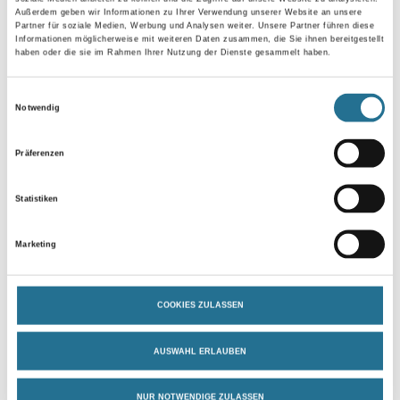
Außerdem geben wir Informationen zu Ihrer Verwendung unserer Website an unsere
Partner für soziale Medien, Werbung und Analysen weiter. Unsere Partner führen diese
Gebinde
Informationen möglicherweise mit weiteren Daten zusammen, die Sie ihnen bereitgestellt
haben oder die sie im Rahmen Ihrer Nutzung der Dienste gesammelt haben.
Einwilligungsauswahl
Notwendig
Umrechnungsfaktoren
Präferenzen
Statistiken
Marketing
COOKIES ZULASSEN
PRODUKTEIGENSCHAFTEN
AUSWAHL ERLAUBEN
Produkteigenschaft
NUR NOTWENDIGE ZULASSEN