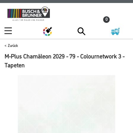
Zum
Zum
Inhalt
Navigationsmenü
0
springen
springen
Zurück
M-Plus Chamäleon 2029 - 79 - Colournetwork 3 -
Tapeten