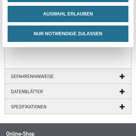
- Über 100 Motive für jeden Geschmack
- Ihre individuellen Wandabmessungen
AUSWAHL ERLAUBEN
- Farblich anpassbare Tapetenmotive
- Hochwertige Trägermaterialien
- Ihr Fotomotiv auf Tapete
- Zertifizierte Faservliese
NUR NOTWENDIGE ZULASSEN
- Brandschutzgeprüft nach EU-Norm
- Umweltfreundliche Latexfarben
GEFAHRENHINWEISE
DATENBLÄTTER
SPEZIFIKATIONEN
Online-Shop