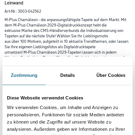
Leinwand
Art-Nr.:
3003-042562
M-Plus Chamäleon - die anpassungsfähigste Tapete auf dem Markt. Mit
dem M-Plus Chamäleon 2029-Digitaldruckkonzept hebt die
exklusive Marke des CMS-Händlerverbunds die Individualisierung von
Tapeten auf die nächste Stufe! Wählen Sie Ihr Lieblingsmotiv
aus über 100 Motiven, aufgeteilt in 10 aktuelle Trendthemen, oder lassen
Sie Ihre eigenen Lieblingsfotos als Digitaldrucktapete
umsetzen! M-Plus Chamäleon 2029-Tapeten lassen sich in jedem
Wandmaß anfertigen. Passen Sie so Ihre Digitaldrucktapete genau auf
Ihre Wände an!
Zustimmung
Details
Über Cookies
Farbtonbezeichnung
Diese Webseite verwendet Cookies
Länge in centimeter
Wir verwenden Cookies, um Inhalte und Anzeigen zu
personalisieren, Funktionen für soziale Medien anbieten
zu können und die Zugriffe auf unsere Website zu
Breite in centimeter
analysieren. Außerdem geben wir Informationen zu Ihrer