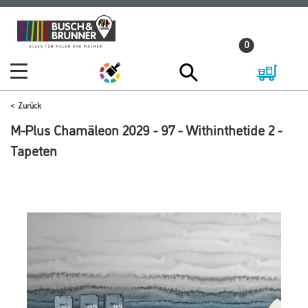
Zum
Zum
Inhalt
Navigationsmenü
0
springen
springen
Zurück
M-Plus Chamäleon 2029 - 97 - Withinthetide 2 -
Tapeten