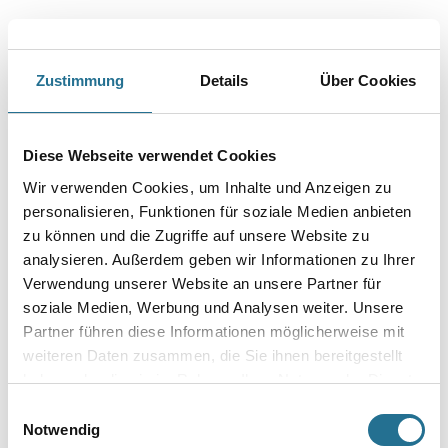
Zustimmung
Details
Über Cookies
Diese Webseite verwendet Cookies
Wir verwenden Cookies, um Inhalte und Anzeigen zu
VIELLEICHT GEFÄLLT IHNEN AUCH...
personalisieren, Funktionen für soziale Medien anbieten
zu können und die Zugriffe auf unsere Website zu
analysieren. Außerdem geben wir Informationen zu Ihrer
Verwendung unserer Website an unsere Partner für
soziale Medien, Werbung und Analysen weiter. Unsere
Partner führen diese Informationen möglicherweise mit
weiteren Daten zusammen, die Sie ihnen bereitgestellt
haben oder die sie im Rahmen Ihrer Nutzung der Dienste
gesammelt haben.
Henkel Metylan Vlies 180
Henkel Metylan NP Hohe
Einwilligungsauswahl
gr MPV20
Klebkraft 5,0 kg Universal
Notwendig