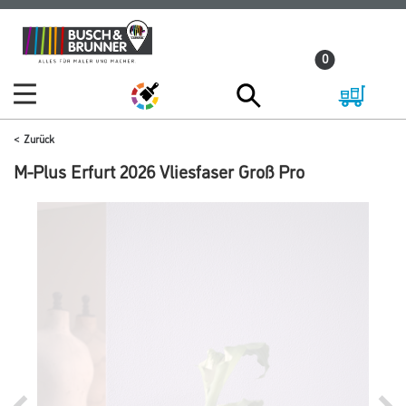
Zum
Zum
Inhalt
Navigationsmenü
0
springen
springen
Zurück
M-Plus Erfurt 2026 Vliesfaser Groß Pro