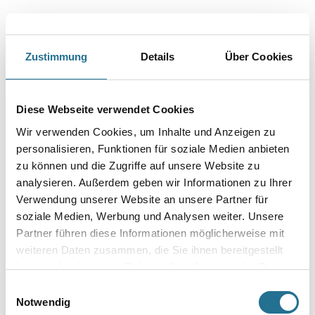
Zustimmung
Details
Über Cookies
Diese Webseite verwendet Cookies
Wir verwenden Cookies, um Inhalte und Anzeigen zu
VIELLEICHT GEFÄLLT IHNEN AUCH...
personalisieren, Funktionen für soziale Medien anbieten
zu können und die Zugriffe auf unsere Website zu
analysieren. Außerdem geben wir Informationen zu Ihrer
Verwendung unserer Website an unsere Partner für
soziale Medien, Werbung und Analysen weiter. Unsere
Partner führen diese Informationen möglicherweise mit
weiteren Daten zusammen, die Sie ihnen bereitgestellt
haben oder die sie im Rahmen Ihrer Nutzung der Dienste
gesammelt haben.
Henkel Metylan Vlies 180
Henkel Metylan NP Hohe
Einwilligungsauswahl
gr MPV20
Klebkraft 5,0 kg Universal
Notwendig