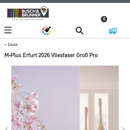
Zum
Zum
Inhalt
Navigationsmenü
0
springen
springen
Zurück
M-Plus Erfurt 2026 Vliesfaser Groß Pro