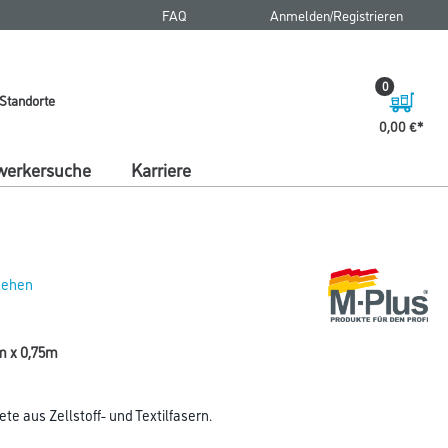
FAQ
Anmelden/Registrieren
0
Standorte
0,00 €
erkersuche
Karriere
 sehen
0m x 0,75m
e aus Zellstoff- und Textilfasern.