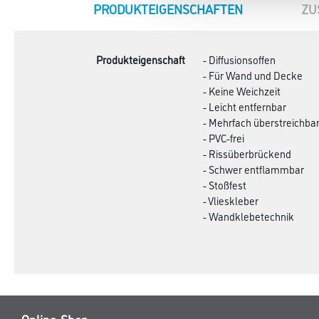
CURRENT
PRODUKTEIGENSCHAFTEN
ZU
TAB:
Produkteigenschaft
- Diffusionsoffen
- Für Wand und Decke
- Keine Weichzeit
- Leicht entfernbar
- Mehrfach überstreichba
- PVC-frei
- Rissüberbrückend
- Schwer entflammbar
- Stoßfest
- Vlieskleber
- Wandklebetechnik
Online-Shop