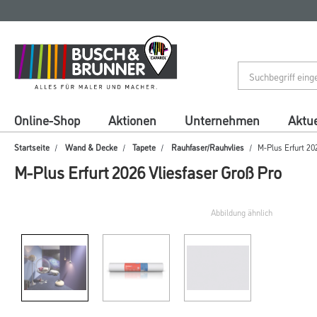
Zum
Zum
Inhalt
Navigationsmenü
springen
springen
Online-Shop
Aktionen
Unternehmen
Aktue
Startseite
Wand & Decke
Tapete
Rauhfaser/Rauhvlies
M-Plus Erfurt 20
M-Plus Erfurt 2026 Vliesfaser Groß Pro