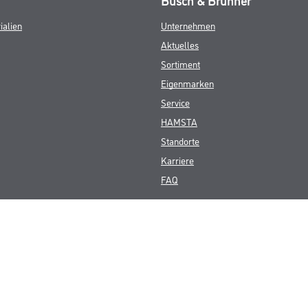
ialien
Unternehmen
Aktuelles
Sortiment
Eigenmarken
Service
HAMSTA
Standorte
Karriere
FAQ
© Copyright CMS Dienstleistungs-Gesellschaft
GEWERBLICHE KUNDEN. ALLE ANGEGEBENEN PREISE SIND ZZGL. GESETZL
**Punktestand wird innerhalb mehrerer Wochen aktualisiert.