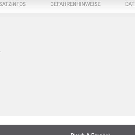
SATZINFOS
GEFAHRENHINWEISE
DAT
r
Busch & Brunner