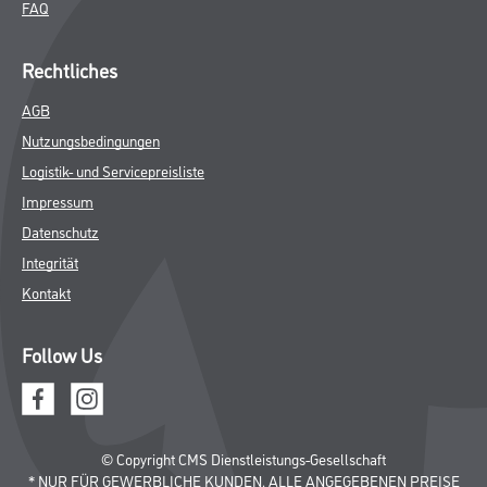
Putze- und Spachtelmassen
Bodenbeläge
Wand- & Deckenbeläge
Werkzeug & Maschinen
Verbrauchmaterialien
Busch & Brunner
Unternehmen
Aktuelles
Sortiment
Eigenmarken
Service
HAMSTA
Standorte
Karriere