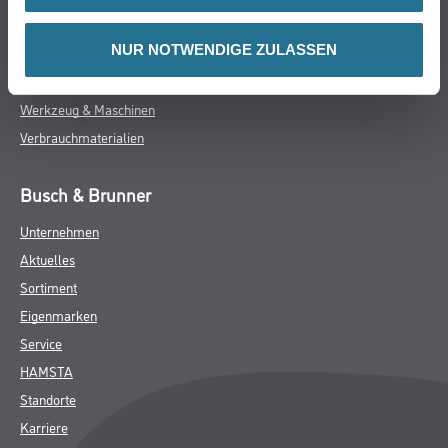
- Wandklebetechnik
NUR NOTWENDIGE ZULASSEN
ZUSATZINFOS
GEFAHRENHINWEISE
DATENBLÄTTER
SPEZIFIKATIONEN
Online-Shop
Farbe
WDV-Systeme
Trockenbau