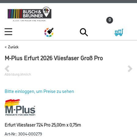
Zum
Zum
Inhalt
Navigationsmenü
0
springen
springen
Zurück
M-Plus Erfurt 2026 Vliesfaser Groß Pro