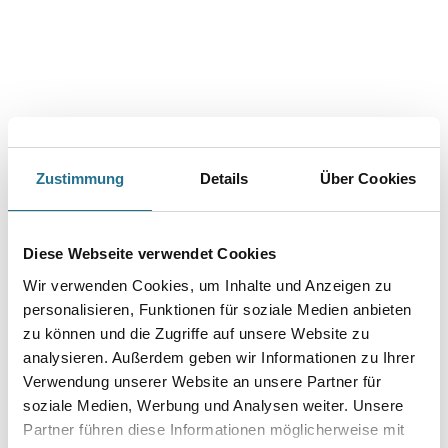
Zustimmung
Details
Über Cookies
PRODUKTEIGENSCHAFTEN
Produkteigenschaft
Diese Webseite verwendet Cookies
- Diffusionsoffen
Wir verwenden Cookies, um Inhalte und Anzeigen zu
- Für Wand und Decke
- Keine Weichzeit
personalisieren, Funktionen für soziale Medien anbieten
- Leicht entfernbar
zu können und die Zugriffe auf unsere Website zu
- Mehrfach überstreichbar
analysieren. Außerdem geben wir Informationen zu Ihrer
- PVC-frei
- Rissüberbrückend
Verwendung unserer Website an unsere Partner für
- Schwer entflammbar
soziale Medien, Werbung und Analysen weiter. Unsere
- Stoßfest
Partner führen diese Informationen möglicherweise mit
- Vlieskleber