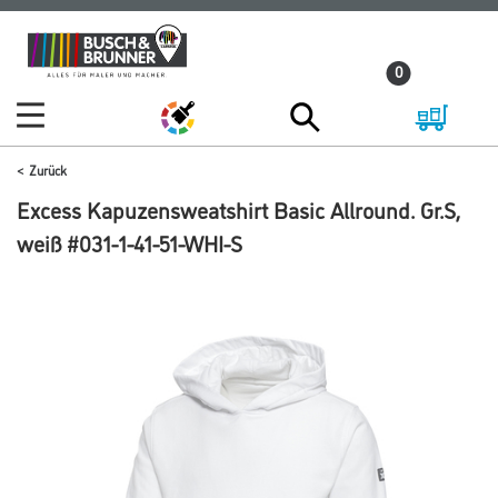
Zum
Zum
Inhalt
Navigationsmenü
0
springen
springen
Zurück
Excess Kapuzensweatshirt Basic Allround. Gr.S,
weiß #031-1-41-51-WHI-S