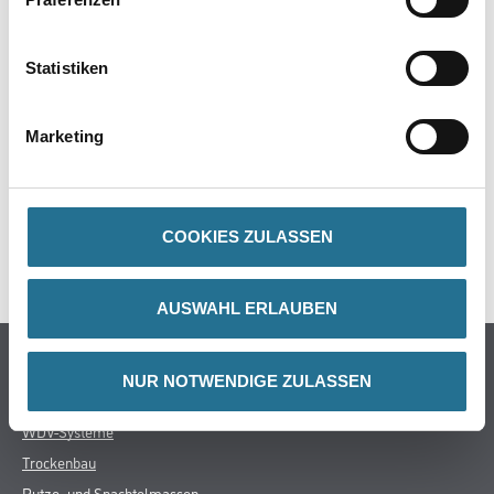
EAN
4250331803795
Statistiken
Marketing
GEFAHRENHINWEISE
DATENBLÄTTER
COOKIES ZULASSEN
SPEZIFIKATIONEN
AUSWAHL ERLAUBEN
Online-Shop
NUR NOTWENDIGE ZULASSEN
Farbe
WDV-Systeme
Trockenbau
Putze- und Spachtelmassen