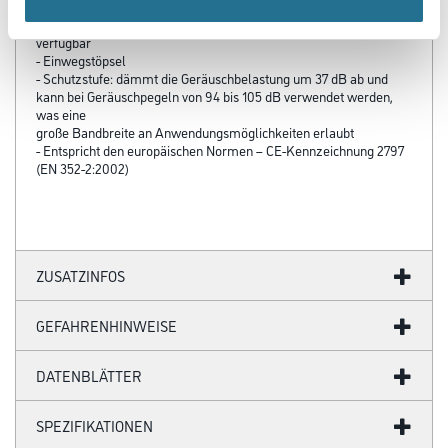
- Große Packung: macht die Gehörschutzstöpsel für
Dauerbenutzer und Besucher in lauten Umgebungen leicht
verfügbar
- Einwegstöpsel
- Schutzstufe: dämmt die Geräuschbelastung um 37 dB ab und
kann bei Geräuschpegeln von 94 bis 105 dB verwendet werden,
was eine
große Bandbreite an Anwendungsmöglichkeiten erlaubt
- Entspricht den europäischen Normen – CE-Kennzeichnung 2797
(EN 352-2:2002)
ZUSATZINFOS
GEFAHRENHINWEISE
DATENBLÄTTER
SPEZIFIKATIONEN