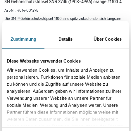
3M Gehörschutzstöpsel SNR 37db (1PCK=4PAA) orange #1100-4
Art-Nr.:
4014-001278
Die 3M™ Gehörschutzstöpsel 1100 sind spitz zulaufende, sich langsam
zurückformende Gehörschutzstöpsel aus
Polyurethanschaumstoff. Diese Einweg-Gehörschutzstöpsel sind sehr
leicht und dämmen Geräuschpegel um bis zu 37 dB ab.
Zustimmung
Details
Über Cookies
Größe
Diese Webseite verwendet Cookies
Farbtonbezeichnung
Wir verwenden Cookies, um Inhalte und Anzeigen zu
personalisieren, Funktionen für soziale Medien anbieten
zu können und die Zugriffe auf unsere Website zu
analysieren. Außerdem geben wir Informationen zu Ihrer
Verwendung unserer Website an unsere Partner für
Umrechnungsfaktoren
soziale Medien, Werbung und Analysen weiter. Unsere
Partner führen diese Informationen möglicherweise mit
weiteren Daten zusammen, die Sie ihnen bereitgestellt
haben oder die sie im Rahmen Ihrer Nutzung der Dienste