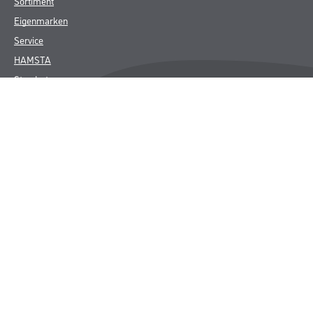
Sortiment
Eigenmarken
Service
HAMSTA
Standorte
Karriere
FAQ
Rechtliches
AGB
Nutzungsbedingungen
Logistik- und Servicepreisliste
Impressum
Datenschutz
Integrität
Kontakt