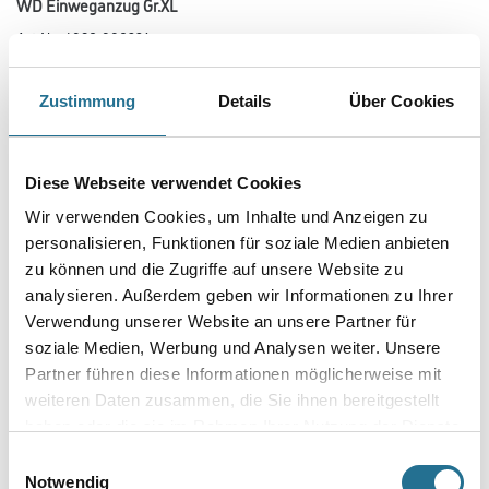
WD Einweganzug Gr.XL
Art-Nr.:
4086-006331
Größe
Zustimmung
Details
Über Cookies
Farbtonbezeichnung
Diese Webseite verwendet Cookies
Wir verwenden Cookies, um Inhalte und Anzeigen zu
personalisieren, Funktionen für soziale Medien anbieten
zu können und die Zugriffe auf unsere Website zu
Umrechnungsfaktoren
analysieren. Außerdem geben wir Informationen zu Ihrer
Verwendung unserer Website an unsere Partner für
soziale Medien, Werbung und Analysen weiter. Unsere
Partner führen diese Informationen möglicherweise mit
weiteren Daten zusammen, die Sie ihnen bereitgestellt
haben oder die sie im Rahmen Ihrer Nutzung der Dienste
gesammelt haben.
Einwilligungsauswahl
Notwendig