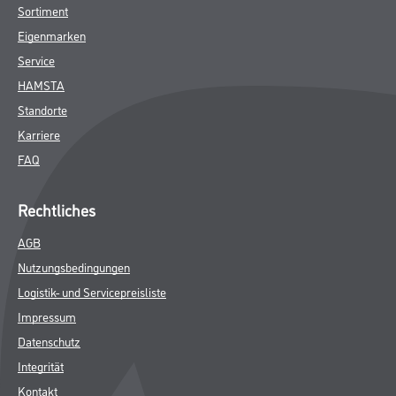
Online-Shop
Farbe
WDV-Systeme
Trockenbau
Putze- und Spachtelmassen
Bodenbeläge
Wand- & Deckenbeläge
Werkzeug & Maschinen
Verbrauchmaterialien
Busch & Brunner
Unternehmen
Aktuelles