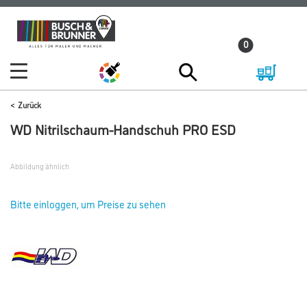
Zum
Zum
Inhalt
Navigationsmenü
0
springen
springen
Zurück
WD Nitrilschaum-Handschuh PRO ESD