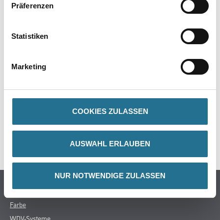
PRODUKTEIGENSCHAFTEN
Präferenzen
Produkteigenschaft
Statistiken
- Noch einfacher Verlegen mit der neuen Messschablone
Marketing
ZUSATZINFOS
COOKIES ZULASSEN
GEFAHRENHINWEISE
SPEZIFIKATIONEN
AUSWAHL ERLAUBEN
NUR NOTWENDIGE ZULASSEN
Online-Shop
Farbe
WDV-Systeme