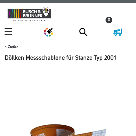
Zum
Zum
Inhalt
Navigationsmenü
0
springen
springen
Zurück
Döllken Messschablone für Stanze Typ 2001