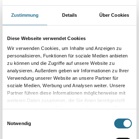
Länge in centimeter
Zustimmung
Details
Über Cookies
Gebinde
Diese Webseite verwendet Cookies
Wir verwenden Cookies, um Inhalte und Anzeigen zu
personalisieren, Funktionen für soziale Medien anbieten
zu können und die Zugriffe auf unsere Website zu
analysieren. Außerdem geben wir Informationen zu Ihrer
Umrechnungsfaktoren
Verwendung unserer Website an unsere Partner für
soziale Medien, Werbung und Analysen weiter. Unsere
Partner führen diese Informationen möglicherweise mit
weiteren Daten zusammen, die Sie ihnen bereitgestellt
haben oder die sie im Rahmen Ihrer Nutzung der Dienste
gesammelt haben.
Einwilligungsauswahl
Notwendig