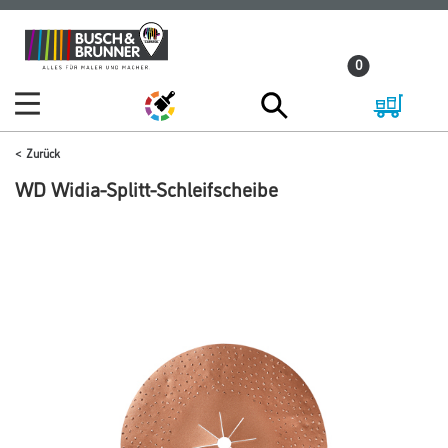
Zum
Zum
Inhalt
Navigationsmenü
0
springen
springen
Zurück
WD Widia-Splitt-Schleifscheibe