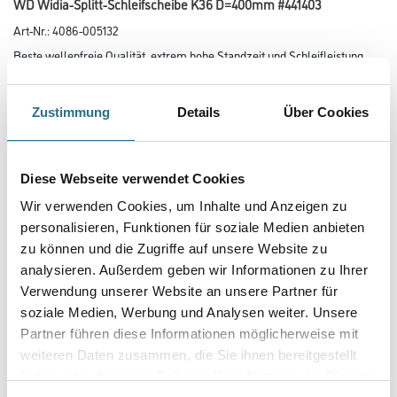
WD Widia-Splitt-Schleifscheibe K36 D=400mm #441403
Art-Nr.:
4086-005132
Beste wellenfreie Qualität, extrem hohe Standzeit und Schleifleistung,
reichhaltige und offene Streuung der HM-Splitter. Hohe
Abtragsleistung. Streuen Sie bei weichen Klebstoffresten vor dem
Schleifen Quarzsand ein. Das verhindert weitgehend eine
Zustimmung
Details
Über Cookies
Verklebung der Schleifscheibe. Zum Anschleifen von Estrichen und
Spachtelmassen und zum Entfernen von Kleber- und Belagresten.
Durchmesser in millimeter
Diese Webseite verwendet Cookies
Wir verwenden Cookies, um Inhalte und Anzeigen zu
personalisieren, Funktionen für soziale Medien anbieten
Körnung
zu können und die Zugriffe auf unsere Website zu
analysieren. Außerdem geben wir Informationen zu Ihrer
Verwendung unserer Website an unsere Partner für
soziale Medien, Werbung und Analysen weiter. Unsere
Partner führen diese Informationen möglicherweise mit
Umrechnungsfaktoren
weiteren Daten zusammen, die Sie ihnen bereitgestellt
haben oder die sie im Rahmen Ihrer Nutzung der Dienste