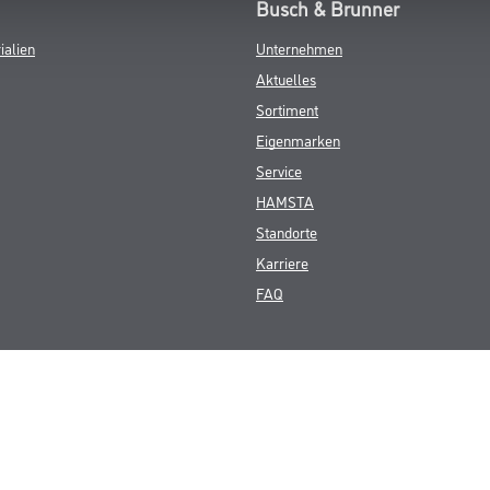
Busch & Brunner
ialien
Unternehmen
Aktuelles
Sortiment
Eigenmarken
Service
HAMSTA
Standorte
Karriere
FAQ
© Copyright CMS Dienstleistungs-Gesellschaft
GEWERBLICHE KUNDEN. ALLE ANGEGEBENEN PREISE SIND ZZGL. GESETZL
**Punktestand wird innerhalb mehrerer Wochen aktualisiert.