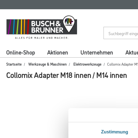
Zum
Zum
Inhalt
Navigationsmenü
springen
springen
Online-Shop
Aktionen
Unternehmen
Aktue
Startseite
Werkzeuge & Maschinen
Elektrowerkzeuge
Collomix Adapter M1
Collomix Adapter M18 innen / M14 innen
Zustimmung