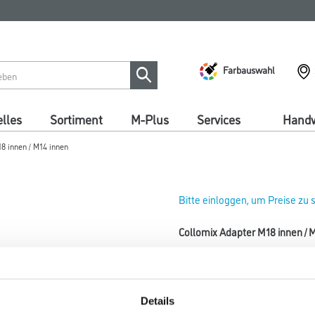
Farbauswahl
lles
Sortiment
M-Plus
Services
Handw
8 innen / M14 innen
Bitte einloggen, um Preise zu
Collomix Adapter M18 innen / 
Art-Nr.:
4004-000127
Länge in Millimeter
Details