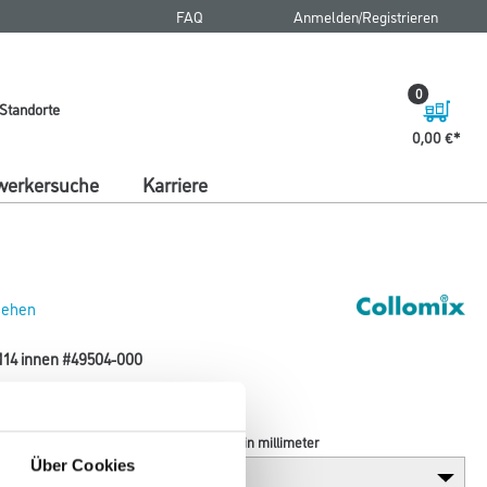
FAQ
Anmelden/Registrieren
0
Standorte
0,00 €
erkersuche
Karriere
 sehen
M14 innen #49504-000
Durchmesser in millimeter
Über Cookies