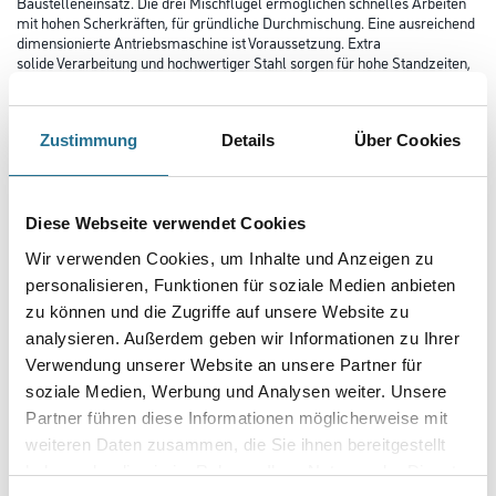
Baustelleneinsatz. Die drei Mischflügel ermöglichen schnelles Arbeiten
mit hohen Scherkräften, für gründliche Durchmischung. Eine ausreichend
dimensionierte Antriebsmaschine ist Voraussetzung. Extra
solide Verarbeitung und hochwertiger Stahl sorgen für hohe Standzeiten,
selbst bei abrasiven Materialien.
Farbtonbezeichnung
Zustimmung
Details
Über Cookies
Länge in Millimeter
Diese Webseite verwendet Cookies
Wir verwenden Cookies, um Inhalte und Anzeigen zu
personalisieren, Funktionen für soziale Medien anbieten
Durchmesser in millimeter
zu können und die Zugriffe auf unsere Website zu
analysieren. Außerdem geben wir Informationen zu Ihrer
Verwendung unserer Website an unsere Partner für
soziale Medien, Werbung und Analysen weiter. Unsere
Partner führen diese Informationen möglicherweise mit
Umrechnungsfaktoren
weiteren Daten zusammen, die Sie ihnen bereitgestellt
haben oder die sie im Rahmen Ihrer Nutzung der Dienste