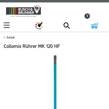
Zum
Zum
Inhalt
Navigationsmenü
0
springen
springen
Zurück
Collomix Rührer MK 120 HF