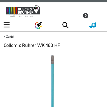
Zum
Zum
Inhalt
Navigationsmenü
0
springen
springen
Zurück
Collomix Rührer WK 160 HF