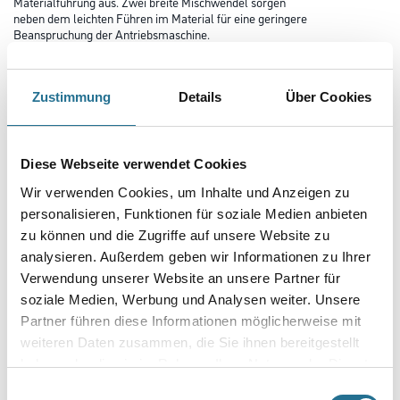
Materialführung aus. Zwei breite Mischwendel sorgen
neben dem leichten Führen im Material für eine geringere
Beanspruchung der Antriebsmaschine.
Farbtonbezeichnung
Zustimmung
Details
Über Cookies
Länge in Millimeter
Diese Webseite verwendet Cookies
Wir verwenden Cookies, um Inhalte und Anzeigen zu
Durchmesser in millimeter
personalisieren, Funktionen für soziale Medien anbieten
zu können und die Zugriffe auf unsere Website zu
analysieren. Außerdem geben wir Informationen zu Ihrer
Verwendung unserer Website an unsere Partner für
soziale Medien, Werbung und Analysen weiter. Unsere
Umrechnungsfaktoren
Partner führen diese Informationen möglicherweise mit
weiteren Daten zusammen, die Sie ihnen bereitgestellt
haben oder die sie im Rahmen Ihrer Nutzung der Dienste
gesammelt haben.
Einwilligungsauswahl