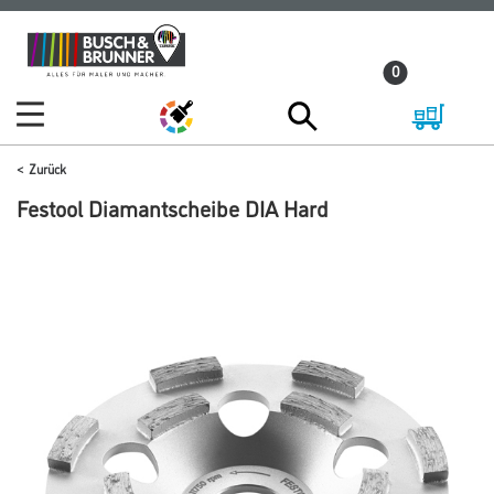
Zum
Zum
Inhalt
Navigationsmenü
0
springen
springen
Zurück
Festool Diamantscheibe DIA Hard