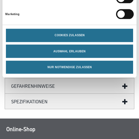
Produkteigenschaft
- Segmenthöhe 5 mm
- Aktive Oberfläche 2300 mm²
Marketing
- Durchmesser 130 mm
- Innen-Ø 25/22.2 mm
- Packungsinhalt 1 Stück
COOKIES ZULASSEN
- Im Karton
AUSWAHL ERLAUBEN
NUR NOTWENDIGE ZULASSEN
ZUSATZINFOS
GEFAHRENHINWEISE
SPEZIFIKATIONEN
Online-Shop