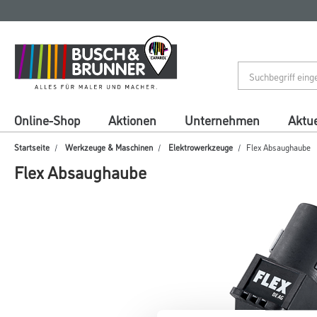
Zum
Zum
Inhalt
Navigationsmenü
springen
springen
Online-Shop
Aktionen
Unternehmen
Aktue
Startseite
Werkzeuge & Maschinen
Elektrowerkzeuge
Flex Absaughaube
Flex Absaughaube