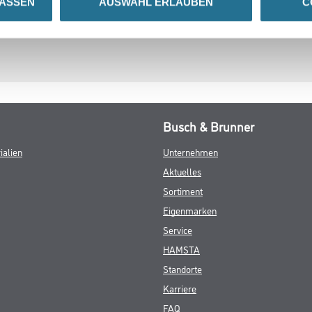
LASSEN
AUSWAHL ERLAUBEN
C
ZUSATZINFOS
GEFAHRENHINWEISE
Busch & Brunner
ialien
Unternehmen
Aktuelles
Sortiment
Eigenmarken
Service
HAMSTA
Standorte
Karriere
FAQ