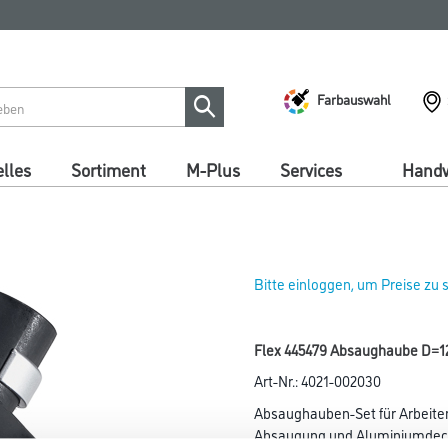
Farbauswahl
lles
Sortiment
M-Plus
Services
Handw
Bitte einloggen, um Preise zu
Flex 445479 Absaughaube D=
Art-Nr.:
4021-002030
Absaughauben-Set für Arbeite
Absaugung und Aluminiumdec