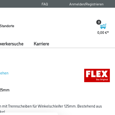
FAQ
Anmelden/Registrieren
0
Standorte
0,00 €
erkersuche
Karriere
 sehen
125mm
n mit Trennscheiben für Winkelschleifer 125mm. Bestehend aus
kel.