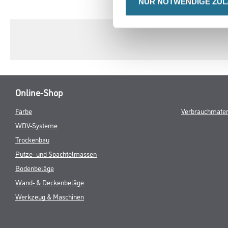
CURRENT
NUR NOTWENDIGE ZU
PRODUKTEIGENSCHAFTEN
TAB:
Online-Shop
Farbe
Verbrauchmater
WDV-Systeme
Trockenbau
Putze- und Spachtelmassen
Bodenbeläge
Wand- & Deckenbeläge
Werkzeug & Maschinen