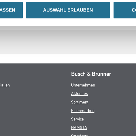
LASSEN
AUSWAHL ERLAUBEN
C
ZUSATZINFOS
GEFAHRENHINWEISE
Busch & Brunner
ialien
Unternehmen
Aktuelles
Sortiment
Eigenmarken
Service
HAMSTA
Standorte