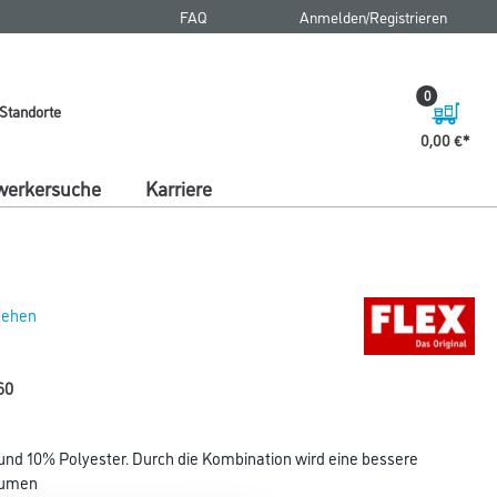
FAQ
Anmelden/Registrieren
0
Standorte
0,00 €
erkersuche
Karriere
 sehen
60
 und 10% Polyester. Durch die Kombination wird eine bessere
olumen