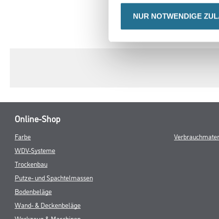
NUR NOTWENDIGE ZU
CURRENT
PRODUKTEIGENSCHAFTEN
TAB:
Online-Shop
Farbe
Verbrauchmater
WDV-Systeme
Trockenbau
Putze- und Spachtelmassen
Bodenbeläge
Wand- & Deckenbeläge
Werkzeug & Maschinen