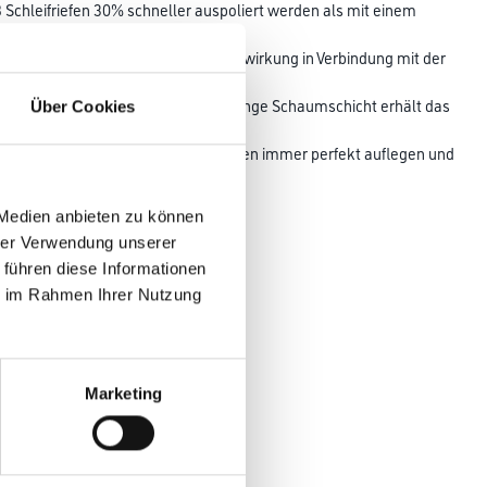
 Schleifriefen 30% schneller auspoliert werden als mit einem
und die
eständigen Lacken. Für hohe Polierwirkung in Verbindung mit der
ich- Aufbau und die zusätzliche orange Schaumschicht erhält das
Über Cookies
 viel
st sich das Pad auch an Problemstellen immer perfekt auflegen und
 Medien anbieten zu können
hrer Verwendung unserer
 führen diese Informationen
ie im Rahmen Ihrer Nutzung
Marketing