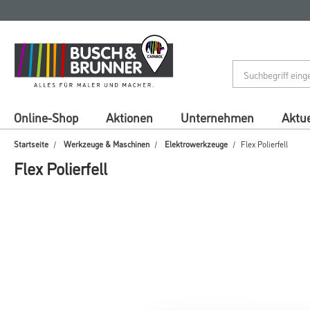
Zum
Zum
Inhalt
Navigationsmenü
springen
springen
Online-Shop
Aktionen
Unternehmen
Aktue
Startseite
Werkzeuge & Maschinen
Elektrowerkzeuge
Flex Polierfell
Flex Polierfell