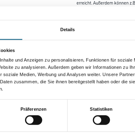
erreicht. Außerdem können z.B
Schwamm. Ideal für UV-Lacke 
neueste Generation von kratzb
Schleifpolitur. Durch den
speziellen PerfectTouch Sandw
Details
Pad eine leichte Dämpfung und
mehr Steifigkeit. Dadurch läs
präzise führen.
Cookies
nhalte und Anzeigen zu personalisieren, Funktionen für soziale
Durchmesser in millimeter
Website zu analysieren. Außerdem geben wir Informationen zu I
r soziale Medien, Werbung und Analysen weiter. Unsere Partner
 Daten zusammen, die Sie ihnen bereitgestellt haben oder die s
n.
Umrechnungsfaktoren
Präferenzen
Statistiken