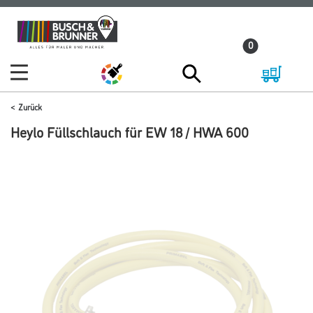
Zum
Zum
Inhalt
Navigationsmenü
0
springen
springen
Zurück
Heylo Füllschlauch für EW 18 / HWA 600