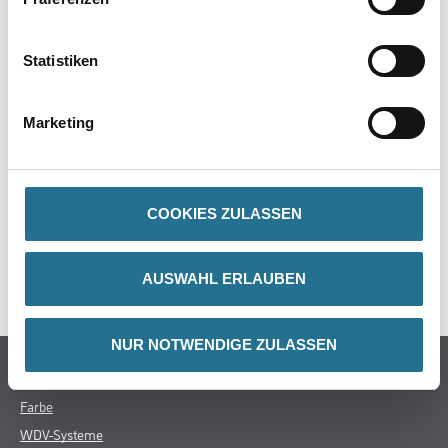
Produkteigenschaft
- ø 1/2""
Statistiken
- Länge 5 m
Marketing
ZUSATZINFOS
COOKIES ZULASSEN
GEFAHRENHINWEISE
AUSWAHL ERLAUBEN
SPEZIFIKATIONEN
NUR NOTWENDIGE ZULASSEN
Online-Shop
Farbe
WDV-Systeme