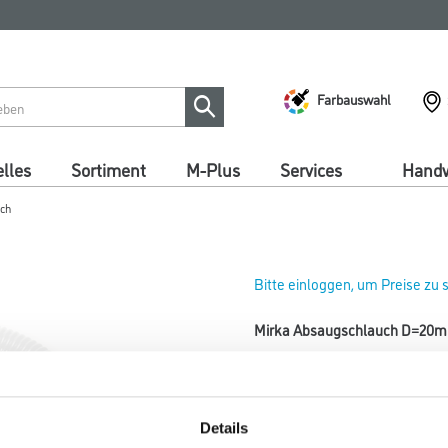
Farbauswahl
lles
Sortiment
M-Plus
Services
Handw
ch
Bitte einloggen, um Preise zu
Mirka Absaugschlauch D=20mm
Art-Nr.:
4420-000570
Länge in Millimeter
Details