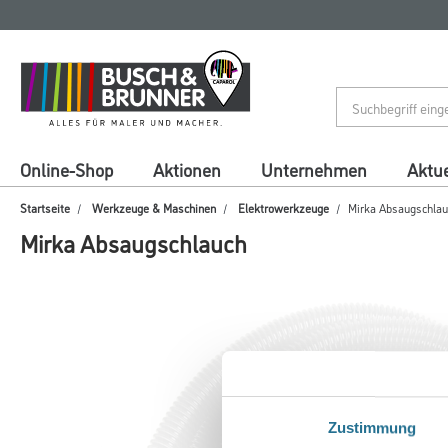
Zum
Zum
Inhalt
Navigationsmenü
springen
springen
Online-Shop
Aktionen
Unternehmen
Aktue
Startseite
Werkzeuge & Maschinen
Elektrowerkzeuge
Mirka Absaugschlau
Mirka Absaugschlauch
Zustimmung