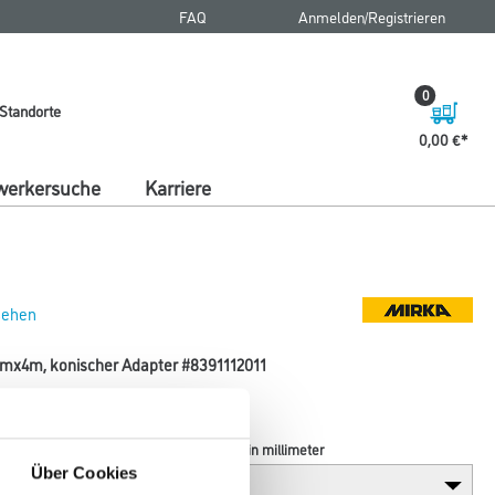
FAQ
Anmelden/Registrieren
0
Standorte
0,00 €
erkersuche
Karriere
 sehen
x4m, konischer Adapter #8391112011
Durchmesser in millimeter
Über Cookies