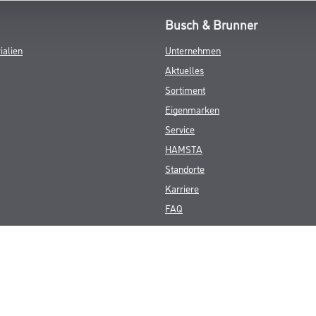
Busch & Brunner
ialien
Unternehmen
Aktuelles
Sortiment
Eigenmarken
Service
HAMSTA
Standorte
Karriere
FAQ
© Copyright CMS Dienstleistungs-Gesellschaft
GEWERBLICHE KUNDEN. ALLE ANGEGEBENEN PREISE SIND ZZGL. GESETZL
**Punktestand wird innerhalb mehrerer Wochen aktualisiert.