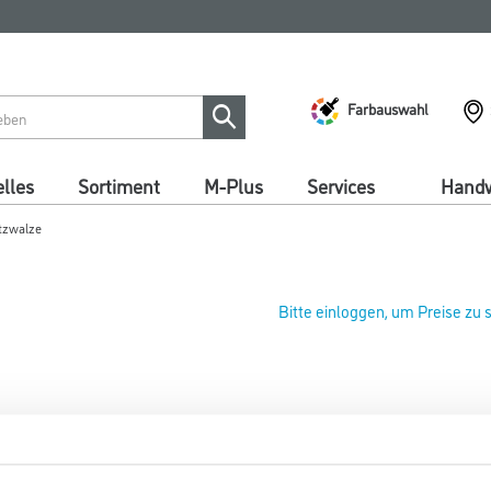
Farbauswahl
lles
Sortiment
M-Plus
Services
Handw
tzwalze
Bitte einloggen, um Preise zu
WD Putzwerfer Ersatzwalze 
Art-Nr.:
4086-011466