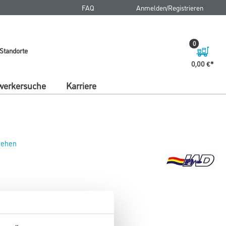
FAQ
Anmelden/Registrieren
0
Standorte
0,00 €
erkersuche
Karriere
 sehen
D=145mm