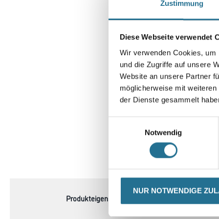
Zustimmung
Diese Webseite verwendet 
Wir verwenden Cookies, um I
und die Zugriffe auf unsere 
Website an unsere Partner fü
möglicherweise mit weiteren
der Dienste gesammelt habe
Einwilligungsauswahl
Notwendig
CURRENT
PRODUKTEIGENSCHAFTEN
TAB:
NUR NOTWENDIGE ZU
Produkteigenschaft
- Mit Stahlbürstenwalze,