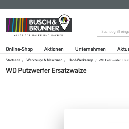
Zum
Zum
Inhalt
Navigationsmenü
springen
springen
Online-Shop
Aktionen
Unternehmen
Aktue
Startseite
Werkzeuge & Maschinen
Hand-Werkzeuge
WD Putzwerfer Ersa
WD Putzwerfer Ersatzwalze