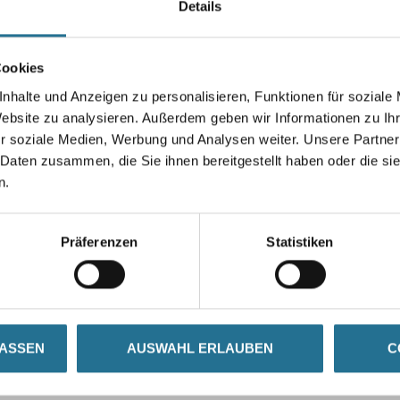
Details
Durchmesser in millimeter
Cookies
nhalte und Anzeigen zu personalisieren, Funktionen für soziale
Umrechnungsfaktoren
Website zu analysieren. Außerdem geben wir Informationen zu I
r soziale Medien, Werbung und Analysen weiter. Unsere Partner
 Daten zusammen, die Sie ihnen bereitgestellt haben oder die s
n.
Präferenzen
Statistiken
ZUSATZINFOS
GEFAHRENHINWEISE
LASSEN
AUSWAHL ERLAUBEN
C
 Armstütze und Abdeckblech