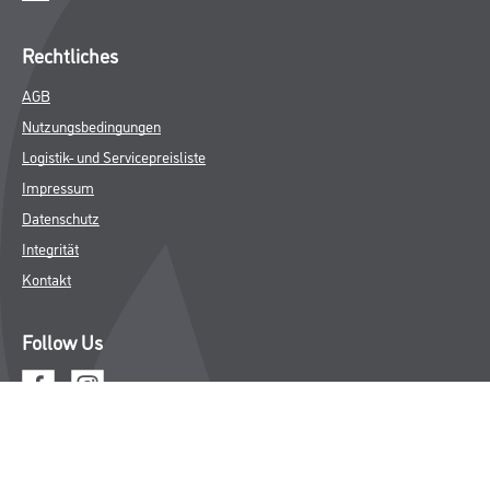
Rechtliches
AGB
Nutzungsbedingungen
Logistik- und Servicepreisliste
Impressum
Datenschutz
Integrität
Kontakt
Follow Us
© Copyright CMS Dienstleistungs-Gesellschaft
* NUR FÜR GEWERBLICHE KUNDEN. ALLE ANGEGEBENEN PREISE
SIND ZZGL. GESETZLICHER MWST.