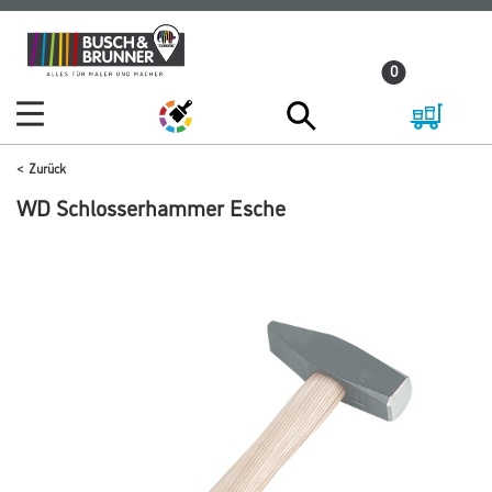
Zum
Zum
Inhalt
Navigationsmenü
0
springen
springen
Zurück
WD Schlosserhammer Esche