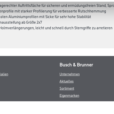
gerechter Auftrittsfläche für sicheren und ermüdungsfreien Stand, S
enprofile mit starker Profilierung für verbesserte Rutschhemmung
ten Aluminiumprofilen mit Sicke für sehr hohe Stabilität
maussteifung ab Größe 2x7
 Holmverlängerungen, leicht und schnell durch Sterngriffe zu arretieren
Busch & Brunner
ialien
Unternehmen
Aktuelles
Sortiment
Eigenmarken
Service
HAMSTA