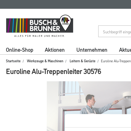
Zum
Zum
Inhalt
Navigationsmenü
springen
springen
Online-Shop
Aktionen
Unternehmen
Aktue
Startseite
Werkzeuge & Maschinen
Leitern & Gerüste
Euroline Alu-Treppen
Euroline Alu-Treppenleiter 30576