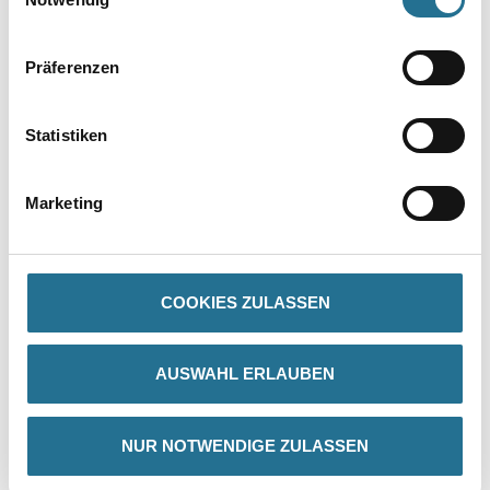
Präferenzen
PRODUKTEIGENSCHAFTEN
Statistiken
Produkteigenschaft
- 6mm Rundstahl
Marketing
- 2K-softTouch-Komfortgriff
COOKIES ZULASSEN
ZUSATZINFOS
AUSWAHL ERLAUBEN
GEFAHRENHINWEISE
SPEZIFIKATIONEN
NUR NOTWENDIGE ZULASSEN