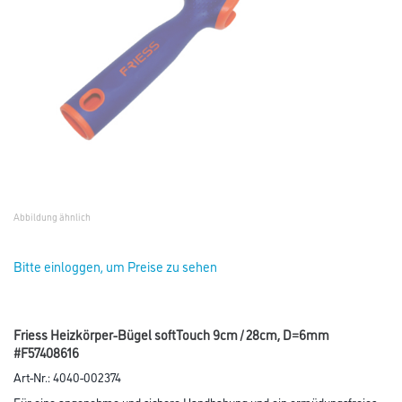
Abbildung ähnlich
Bitte einloggen, um Preise zu sehen
Friess Heizkörper-Bügel softTouch 9cm / 28cm, D=6mm
#F57408616
Art-Nr.:
4040-002374
Für eine angenehme und sichere Handhabung und ein ermüdungsfreies