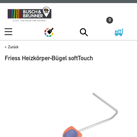
Zum
Zum
Inhalt
Navigationsmenü
0
springen
springen
Zurück
Friess Heizkörper-Bügel softTouch